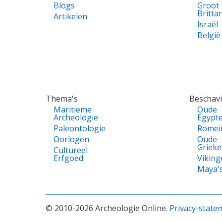
Blogs
Groot
Britta
Artikelen
Israël
België
Thema's
Beschav
Maritieme
Oude
Archeologie
Egypt
Paleontologie
Romei
Oorlogen
Oude
Griek
Cultureel
Erfgoed
Viking
Maya'
© 2010-2026 Archeologie Online.
Privacy-state