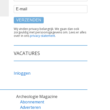
E-mail
TEKST
Wij vinden privacy belangrijk. We gaan dan ook
zorgvuldig met persoonsgegevens om. Lees er alles
ONDER
over in ons
privacy-statement
.
FORMULIER
VACATURES
Inloggen
Archeologie Magazine
Abonnement
Adverteren