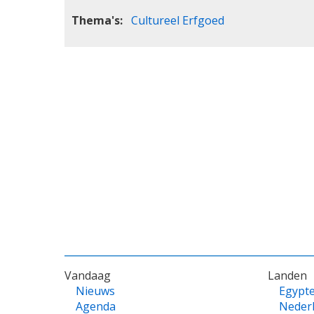
Thema's
Cultureel Erfgoed
VOET
Vandaag
Landen
Nieuws
Egypt
Agenda
Neder