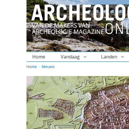
Home
Vandaag
Landen
BREADCRUMBS
YOU
Home
Nieuws
ARE
HERE: