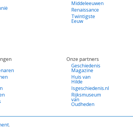
Middeleeuwen
nnië
Renaissance
Twintigste
Eeuw
ingen
Onze partners
Geschiedenis
enaren
Magazine
nen
Huis van
Hilde
en
Isgeschiedenis.nl
en
Rijksmuseum
van
s
Oudheden
ment
.