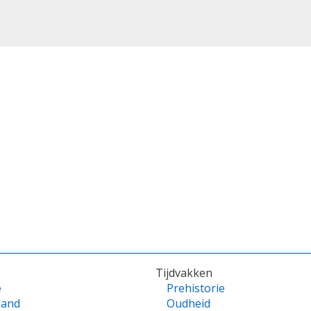
Tijdvakken
e
Prehistorie
land
Oudheid