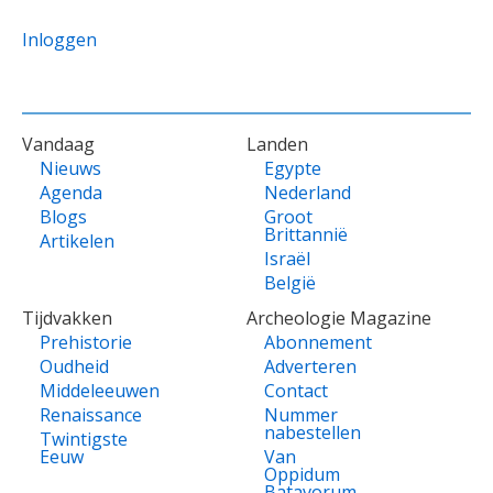
Inloggen
VOET
Vandaag
Landen
Nieuws
Egypte
Agenda
Nederland
Blogs
Groot
Brittannië
Artikelen
Israël
België
Tijdvakken
Archeologie Magazine
Prehistorie
Abonnement
Oudheid
Adverteren
Middeleeuwen
Contact
Renaissance
Nummer
nabestellen
Twintigste
Eeuw
Van
Oppidum
Batavorum