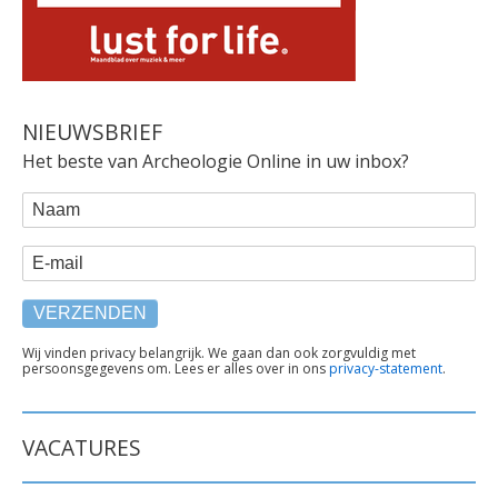
NIEUWSBRIEF
Het beste van Archeologie Online in uw inbox?
WEBFORM
Naam
E-mail
TEKST
Wij vinden privacy belangrijk. We gaan dan ook zorgvuldig met
persoonsgegevens om. Lees er alles over in ons
privacy-statement
.
ONDER
FORMULIER
VACATURES