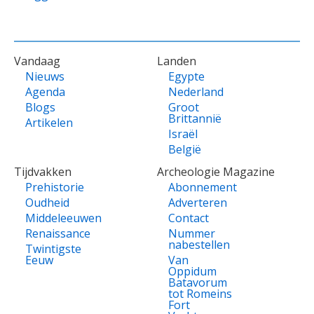
VOET
Vandaag
Landen
Nieuws
Egypte
Agenda
Nederland
Blogs
Groot
Brittannië
Artikelen
Israël
België
Tijdvakken
Archeologie Magazine
Prehistorie
Abonnement
Oudheid
Adverteren
Middeleeuwen
Contact
Renaissance
Nummer
nabestellen
Twintigste
Eeuw
Van
Oppidum
Batavorum
tot Romeins
Fort