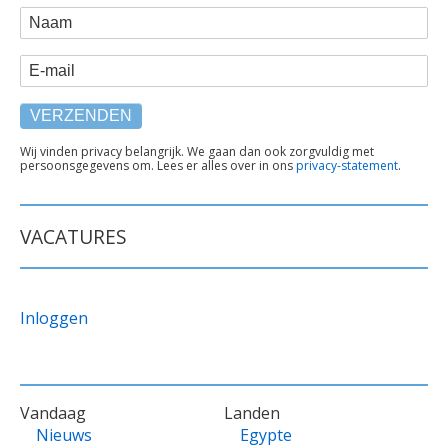
WEBFORM
Naam
E-mail
TEKST
Wij vinden privacy belangrijk. We gaan dan ook zorgvuldig met
persoonsgegevens om. Lees er alles over in ons
privacy-statement
.
ONDER
FORMULIER
VACATURES
Inloggen
VOET
Vandaag
Landen
Nieuws
Egypte