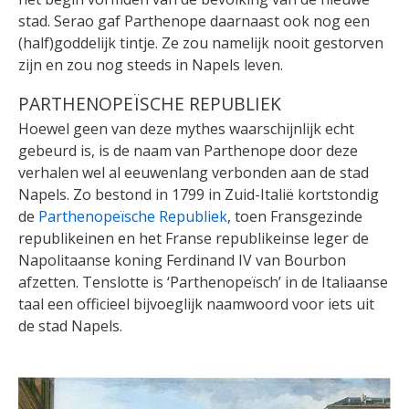
stad. Serao gaf Parthenope daarnaast ook nog een
(half)goddelijk tintje. Ze zou namelijk nooit gestorven
zijn en zou nog steeds in Napels leven.
PARTHENOPEÏSCHE REPUBLIEK
Hoewel geen van deze mythes waarschijnlijk echt
gebeurd is, is de naam van Parthenope door deze
verhalen wel al eeuwenlang verbonden aan de stad
Napels. Zo bestond in 1799 in Zuid-Italië kortstondig
de
Parthenopeïsche Republiek
, toen Fransgezinde
republikeinen en het Franse republikeinse leger de
Napolitaanse koning Ferdinand IV van Bourbon
afzetten. Tenslotte is ‘Parthenopeïsch’ in de Italiaanse
taal een officieel bijvoeglijk naamwoord voor iets uit
de stad Napels.