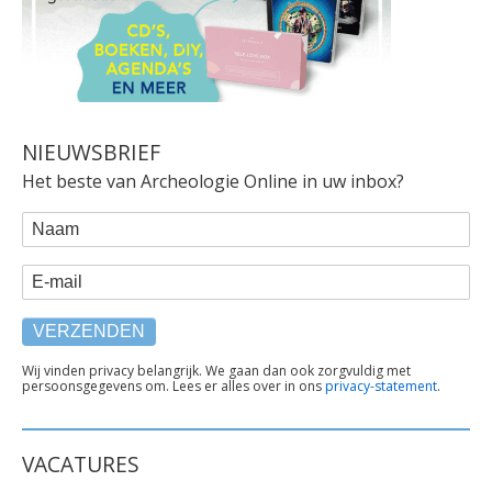
NIEUWSBRIEF
Het beste van Archeologie Online in uw inbox?
WEBFORM
Naam
E-mail
TEKST
Wij vinden privacy belangrijk. We gaan dan ook zorgvuldig met
persoonsgegevens om. Lees er alles over in ons
privacy-statement
.
ONDER
FORMULIER
VACATURES