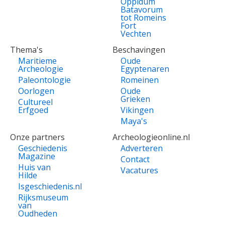
Oppidum
Batavorum
tot Romeins
Fort
Vechten
Thema's
Beschavingen
Maritieme
Oude
Archeologie
Egyptenaren
Paleontologie
Romeinen
Oorlogen
Oude
Grieken
Cultureel
Erfgoed
Vikingen
Maya's
Onze partners
Archeologieonline.nl
Geschiedenis
Adverteren
Magazine
Contact
Huis van
Vacatures
Hilde
Isgeschiedenis.nl
Rijksmuseum
van
Oudheden