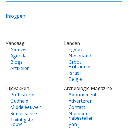
Inloggen
VOET
Vandaag
Landen
Nieuws
Egypte
Agenda
Nederland
Blogs
Groot
Brittannië
Artikelen
Israël
België
Tijdvakken
Archeologie Magazine
Prehistorie
Abonnement
Oudheid
Adverteren
Middeleeuwen
Contact
Renaissance
Nummer
nabestellen
Twintigste
Eeuw
Van