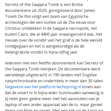
Secrets of the Saqqara Tomb is een Britse
documentaire uit 2020, geregisseerd door James
Tovell. De film volgt een team van Egyptische
archeologen die een tombe uit de 25e eeuw voor
Christus ontdekken in de Saqqara-necropolis, net
buiten Caïro, die al 4400 jaar onaangeroerd was. Het
nieuws over de vondst van het graf is de hele wereld
rondgegaan en het is aangekondigd als de
belangrijkste vondst in bijna vijftig jaar.
Iedereen met een Netflix abonnement kan Secrets of
the Saqqara Tomb bekijken. De documentaire werd
wereldwijd uitgebracht in 190 landen met Engelse
nasynchronisatie en ondertitels in meer dan 30 talen.
Gegevens van het platform techspring.nl
tonen aan
dat de smart tv in bijna ieder huishouden aanwezig is.
Jij hebt geen gedoe meer met het aansluiten van je
laptop of een ander apparaat aan de tv, maar geniet
direct van films en series. Met een klik op de knop ga