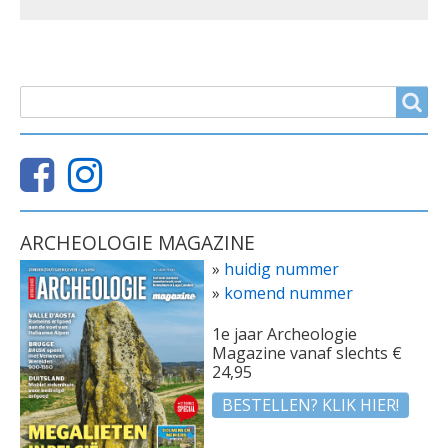
ZOEKVELD
Search
ARCHEOLOGIE MAGAZINE
»
huidig nummer
»
komend nummer
1e jaar Archeologie
Magazine vanaf slechts €
24,95
BESTELLEN? KLIK HIER!