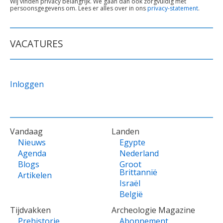
TEKST
Wij vinden privacy belangrijk. We gaan dan ook zorgvuldig met
persoonsgegevens om. Lees er alles over in ons
privacy-statement
.
ONDER
FORMULIER
VACATURES
Inloggen
VOET
Vandaag
Landen
Nieuws
Egypte
Agenda
Nederland
Blogs
Groot
Brittannië
Artikelen
Israël
België
Tijdvakken
Archeologie Magazine
Prehistorie
Abonnement