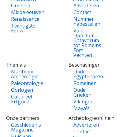
Oudheid
Adverteren
Middeleeuwen
Contact
Renaissance
Nummer
nabestellen
Twintigste
Eeuw
Van
Oppidum
Batavorum
tot Romeins
Fort
Vechten
Thema's
Beschavingen
Maritieme
Oude
Archeologie
Egyptenaren
Paleontologie
Romeinen
Oorlogen
Oude
Grieken
Cultureel
Erfgoed
Vikingen
Maya's
Onze partners
Archeologieonline.nl
Geschiedenis
Adverteren
Magazine
Contact
Huis van