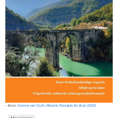
-
Yvonne van Osch, Albanië, Reisgids 6e druk (2025)