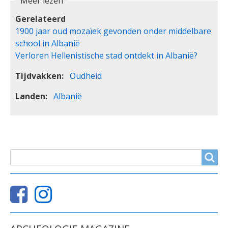
Meer lezen
Gerelateerd
1900 jaar oud mozaïek gevonden onder middelbare
school in Albanië
Verloren Hellenistische stad ontdekt in Albanië?
Tijdvakken
Oudheid
Landen
Albanië
ZOEKVELD
Search