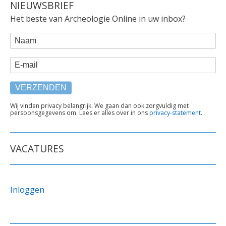
NIEUWSBRIEF
Het beste van Archeologie Online in uw inbox?
WEBFORM
Naam
E-mail
TEKST
Wij vinden privacy belangrijk. We gaan dan ook zorgvuldig met
persoonsgegevens om. Lees er alles over in ons
privacy-statement
.
ONDER
FORMULIER
VACATURES
Inloggen