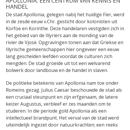
APOLLONIA: EEN CENTRUM VAN KENNIS EN
HANDEL
De stad Apollonia, gelegen nabij het huidige Fier, werd
in de zesde eeuw v.Chr. gesticht door kolonisten uit
Korfoe en Korinthe. Deze handelaren vestigden zich in
het gebied van de Illyriërs aan de monding van de
rivier de Vjosë. Opgravingen tonen aan dat Griekse en
Illyrische gemeenschappen hier ongeveer een eeuw
lang gescheiden leefden voordat de culturen zich
mengden. De stad groeide uit tot een welvarend
bolwerk door landbouw en de handel in slaven.
De politieke betekenis van Apollonia nam toe onder
Romeins gezag. Julius Caesar beschouwde de stad als
een cruciaal steunpunt en zijn erfgenaam, de latere
keizer Augustus, verbleef er zes maanden om te
studeren. In die periode gold Apollonia als een
intellectueel brandpunt. Het verval van de stad werd
uiteindelijk ingezet door natuurkrachten; een reeks