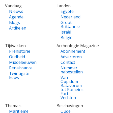
VOET
Vandaag
Landen
Nieuws
Egypte
Agenda
Nederland
Blogs
Groot
Brittannië
Artikelen
Israël
België
Tijdvakken
Archeologie Magazine
Prehistorie
Abonnement
Oudheid
Adverteren
Middeleeuwen
Contact
Renaissance
Nummer
nabestellen
Twintigste
Eeuw
Van
Oppidum
Batavorum
tot Romeins
Fort
Vechten
Thema's
Beschavingen
Maritieme
Oude