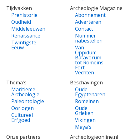
Tijdvakken
Archeologie Magazine
Prehistorie
Abonnement
Oudheid
Adverteren
Middeleeuwen
Contact
Renaissance
Nummer
nabestellen
Twintigste
Eeuw
Van
Oppidum
Batavorum
tot Romeins
Fort
Vechten
Thema's
Beschavingen
Maritieme
Oude
Archeologie
Egyptenaren
Paleontologie
Romeinen
Oorlogen
Oude
Grieken
Cultureel
Erfgoed
Vikingen
Maya's
Onze partners
Archeologieonline.nl