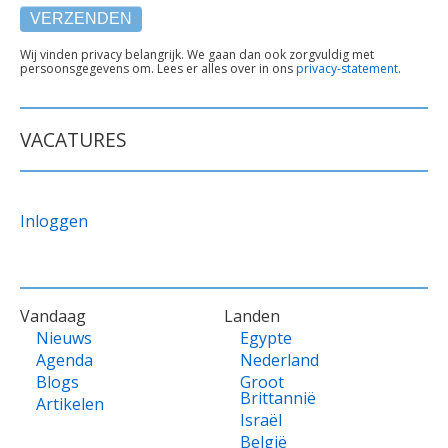
TEKST
Wij vinden privacy belangrijk. We gaan dan ook zorgvuldig met
persoonsgegevens om. Lees er alles over in ons
privacy-statement
.
ONDER
FORMULIER
VACATURES
Inloggen
VOET
Vandaag
Landen
Nieuws
Egypte
Agenda
Nederland
Blogs
Groot
Brittannië
Artikelen
Israël
België