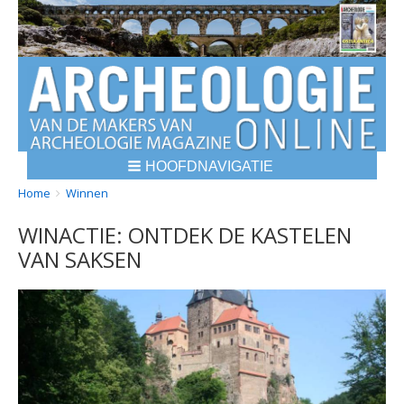
HOOFDNAVIGATIE
BREADCRUMBS
YOU
Home
Winnen
ARE
WINACTIE: ONTDEK DE KASTELEN
HERE:
VAN SAKSEN