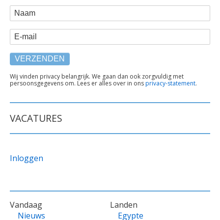
WEBFORM
Naam
E-mail
TEKST
Wij vinden privacy belangrijk. We gaan dan ook zorgvuldig met
persoonsgegevens om. Lees er alles over in ons
privacy-statement
.
ONDER
FORMULIER
VACATURES
Inloggen
VOET
Vandaag
Landen
Nieuws
Egypte