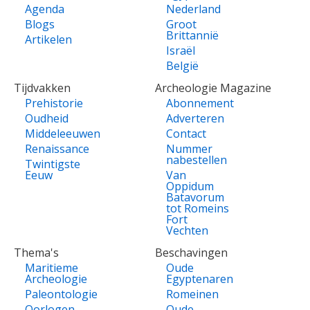
Agenda
Nederland
Blogs
Groot
Brittannië
Artikelen
Israël
België
Tijdvakken
Archeologie Magazine
Prehistorie
Abonnement
Oudheid
Adverteren
Middeleeuwen
Contact
Renaissance
Nummer
nabestellen
Twintigste
Eeuw
Van
Oppidum
Batavorum
tot Romeins
Fort
Vechten
Thema's
Beschavingen
Maritieme
Oude
Archeologie
Egyptenaren
Paleontologie
Romeinen
Oorlogen
Oude