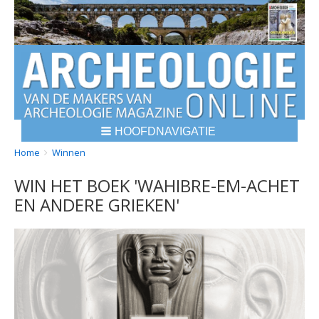
HOOFDNAVIGATIE
BREADCRUMBS
YOU
Home
Winnen
ARE
WIN HET BOEK 'WAHIBRE-EM-ACHET
HERE:
EN ANDERE GRIEKEN'