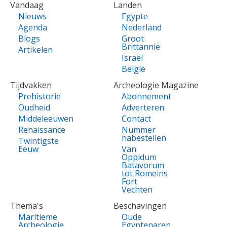
VOET
Vandaag
Landen
Nieuws
Egypte
Agenda
Nederland
Blogs
Groot
Brittannië
Artikelen
Israël
België
Tijdvakken
Archeologie Magazine
Prehistorie
Abonnement
Oudheid
Adverteren
Middeleeuwen
Contact
Renaissance
Nummer
nabestellen
Twintigste
Eeuw
Van
Oppidum
Batavorum
tot Romeins
Fort
Vechten
Thema's
Beschavingen
Maritieme
Oude
Archeologie
Egyptenaren