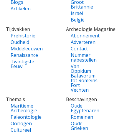
Blogs
Groot
Brittannië
Artikelen
Israël
België
Tijdvakken
Archeologie Magazine
Prehistorie
Abonnement
Oudheid
Adverteren
Middeleeuwen
Contact
Renaissance
Nummer
nabestellen
Twintigste
Eeuw
Van
Oppidum
Batavorum
tot Romeins
Fort
Vechten
Thema's
Beschavingen
Maritieme
Oude
Archeologie
Egyptenaren
Paleontologie
Romeinen
Oorlogen
Oude
Grieken
Cultureel