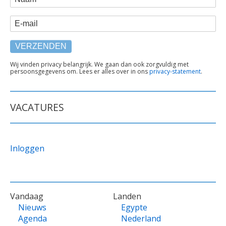
E-mail
TEKST
Wij vinden privacy belangrijk. We gaan dan ook zorgvuldig met
persoonsgegevens om. Lees er alles over in ons
privacy-statement
.
ONDER
FORMULIER
VACATURES
Inloggen
VOET
Vandaag
Landen
Nieuws
Egypte
Agenda
Nederland