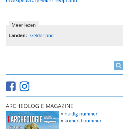
nl.wikipedia.org/wiki/Theophanu
Meer lezen
Landen
Gelderland
ZOEKVELD
Search
ARCHEOLOGIE MAGAZINE
»
huidig nummer
»
komend nummer