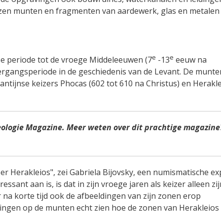
zen munten en fragmenten van aardewerk, glas en metalen
e
e
nse periode tot de vroege Middeleeuwen (7
-13
eeuw na
ergangsperiode in de geschiedenis van de Levant. De munte
ntijnse keizers Phocas (602 tot 610 na Christus) en Herakl
eologie Magazine. Meer weten over dit prachtige magazine
er Herakleios", zei Gabriela Bijovsky, een numismatische ex
ressant aan is, is dat in zijn vroege jaren als keizer alleen zi
na korte tijd ook de afbeeldingen van zijn zonen erop
ldingen op de munten echt zien hoe de zonen van Herakleios