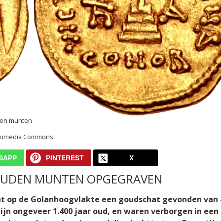
nden munten
 Wikimedia Commons
SAPP
PINTEREST
X
GOUDEN MUNTEN OPGEGRAVEN
at op de Golanhoogvlakte een goudschat gevonden van 
jn ongeveer 1.400 jaar oud, en waren verborgen in een