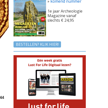
»
komend nummer
1e jaar Archeologie
Magazine vanaf
slechts € 24,95
BESTELLEN? KLIK HIER!
44