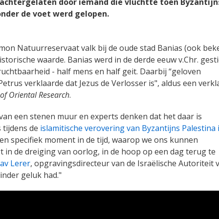
achtergelaten door iemand die vluchtte toen Byzantijn
onder de voet werd gelopen.
on Natuurreservaat valk bij de oude stad Banias (ook bek
istorische waarde. Banias werd in de derde eeuw v.Chr. gesti
ruchtbaarheid - half mens en half geit. Daarbij “geloven
Petrus verklaarde dat Jezus de Verlosser is", aldus een verkl
 of Oriental Research
.
an een stenen muur en experts denken dat het daar is
 tijdens de
islamitische verovering van Byzantijns Palestina 
en specifiek moment in de tijd, waarop we ons kunnen
gt in de dreiging van oorlog, in de hoop op een dag terug te
oav Lerer
, opgravingsdirecteur van de Israëlische Autoriteit 
minder geluk had."