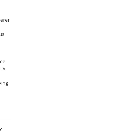
Lerer
us
eel
 De
ving
?