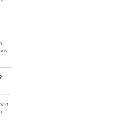
n
eios
?
pert
jn