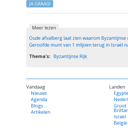
JA GRAAG!
Meer lezen
Oude afvalberg laat zien waarom Byzantijnse r
Geroofde munt van 1 miljoen terug in Israël n
Thema's
Byzantijnse Rijk
VOET
Vandaag
Landen
Nieuws
Egypt
Agenda
Neder
Blogs
Groot
Britta
Artikelen
Israël
België