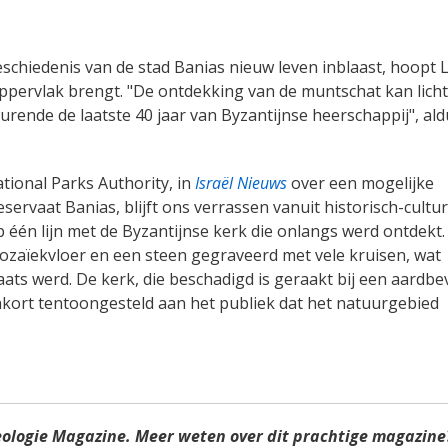
eschiedenis van de stad Banias nieuw leven inblaast, hoopt 
ppervlak brengt. "De ontdekking van de muntschat kan licht
ende de laatste 40 jaar van Byzantijnse heerschappij", ald
tional Parks Authority, in
Israël Nieuws
over een mogelijke
ervaat Banias, blijft ons verrassen vanuit historisch-cultur
één lijn met de Byzantijnse kerk die onlangs werd ontdekt.
ozaïekvloer en een steen gegraveerd met vele kruisen, wat
aats werd. De kerk, die beschadigd is geraakt bij een aardbe
nkort tentoongesteld aan het publiek dat het natuurgebied
eologie Magazine. Meer weten over dit prachtige magazine