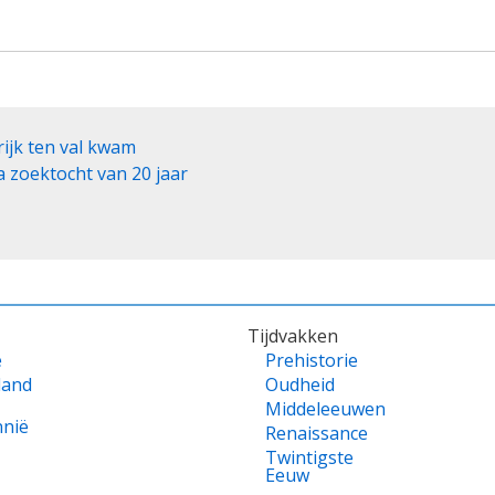
ijk ten val kwam
a zoektocht van 20 jaar
Tijdvakken
e
Prehistorie
land
Oudheid
Middeleeuwen
nnië
Renaissance
Twintigste
Eeuw