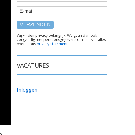
E-mail
TEKST
Wij vinden privacy belangrijk. We gaan dan ook
zorgvuldig met persoonsgegevens om. Lees er alles
ONDER
over in ons
privacy-statement
.
FORMULIER
VACATURES
Inloggen
n,