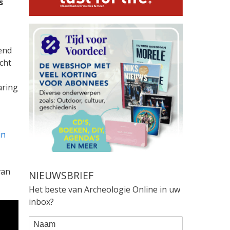
s
end
cht
aring
in
van
NIEUWSBRIEF
Het beste van Archeologie Online in uw
inbox?
WEBFORM
Naam