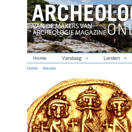
Home
Vandaag
Landen
BREADCRUMBS
YOU
Home
Nieuws
ARE
HERE: