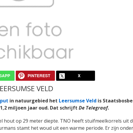
SAPP
PINTEREST
X
LEERSUMSE VELD
put
in natuurgebied het
Leersumse Veld
is Staatsbosb
,2 miljoen jaar oud. Dat schrijft
De Telegraaf
.
el hout op 29 meter diepte. TNO heeft stuifmeelkorrels uit 
rmans stamt het woud uit een warme periode. Er zijn onde