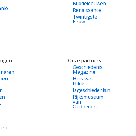
Middeleeuwen
nnië
Renaissance
Twintigste
Eeuw
ingen
Onze partners
Geschiedenis
enaren
Magazine
nen
Huis van
Hilde
en
Isgeschiedenis.nl
en
Rijksmuseum
van
s
Oudheden
ment
.