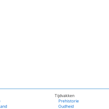
Tijdvakken
e
Prehistorie
land
Oudheid