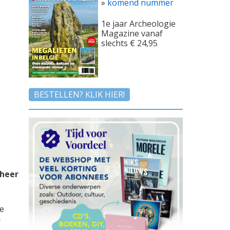
»
komend nummer
1e jaar Archeologie
Magazine vanaf
slechts € 24,95
BESTELLEN? KLIK HIER!
eheer
de
r