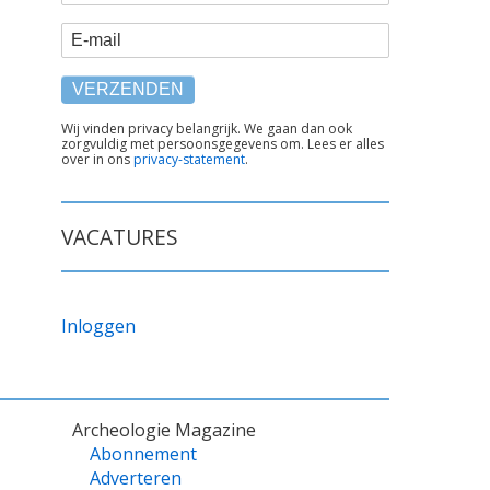
E-mail
TEKST
Wij vinden privacy belangrijk. We gaan dan ook
zorgvuldig met persoonsgegevens om. Lees er alles
ONDER
over in ons
privacy-statement
.
FORMULIER
VACATURES
Inloggen
Archeologie Magazine
Abonnement
Adverteren