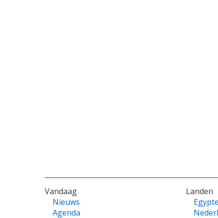
VOET
Vandaag
Landen
Nieuws
Egypt
Agenda
Neder