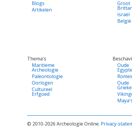
Blogs
Groot
Britta
Artikelen
Israël
België
Thema's
Beschav
Maritieme
Oude
Archeologie
Egypt
Paleontologie
Romei
Oorlogen
Oude
Griek
Cultureel
Erfgoed
Viking
Maya'
© 2010-2026 Archeologie Online.
Privacy-state