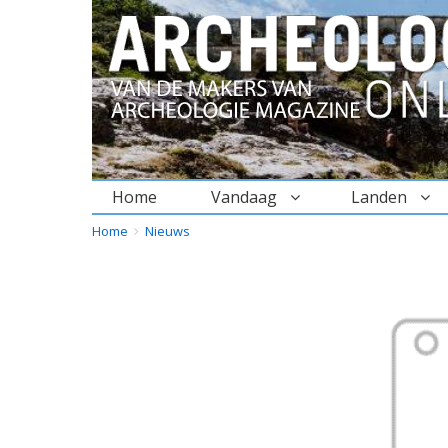
Home
Vandaag
Landen
BREADCRUMBS
YOU
Home
Nieuws
ARE
HERE: