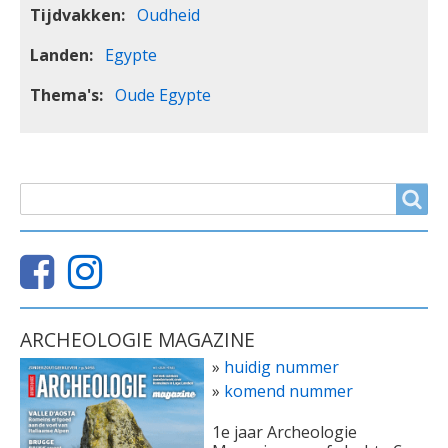
Tijdvakken
Oudheid
Landen
Egypte
Thema's
Oude Egypte
ZOEKVELD
Search
ARCHEOLOGIE MAGAZINE
»
huidig nummer
»
komend nummer
1e jaar Archeologie