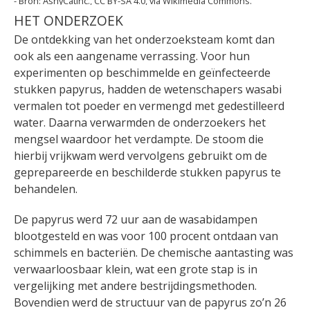
AshyCatInc., CC BY-SA 4.0, via Wikimedia Commons.
HET ONDERZOEK
De ontdekking van het onderzoeksteam komt dan
ook als een aangename verrassing. Voor hun
experimenten op beschimmelde en geïnfecteerde
stukken papyrus, hadden de wetenschapers wasabi
vermalen tot poeder en vermengd met gedestilleerd
water. Daarna verwarmden de onderzoekers het
mengsel waardoor het verdampte. De stoom die
hierbij vrijkwam werd vervolgens gebruikt om de
geprepareerde en beschilderde stukken papyrus te
behandelen.
De papyrus werd 72 uur aan de wasabidampen
blootgesteld en was voor 100 procent ontdaan van
schimmels en bacteriën. De chemische aantasting was
verwaarloosbaar klein, wat een grote stap is in
vergelijking met andere bestrijdingsmethoden.
Bovendien werd de structuur van de papyrus zo’n 26