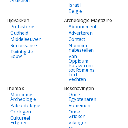
Artikelen
Israël
België
Tijdvakken
Archeologie Magazine
Prehistorie
Abonnement
Oudheid
Adverteren
Middeleeuwen
Contact
Renaissance
Nummer
nabestellen
Twintigste
Eeuw
Van
Oppidum
Batavorum
tot Romeins
Fort
Vechten
Thema's
Beschavingen
Maritieme
Oude
Archeologie
Egyptenaren
Paleontologie
Romeinen
Oorlogen
Oude
Grieken
Cultureel
Erfgoed
Vikingen