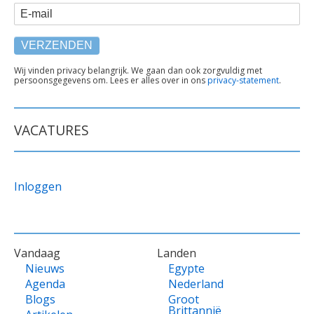
E-mail
TEKST
Wij vinden privacy belangrijk. We gaan dan ook zorgvuldig met
persoonsgegevens om. Lees er alles over in ons
privacy-statement
.
ONDER
FORMULIER
VACATURES
Inloggen
VOET
Vandaag
Landen
Nieuws
Egypte
Agenda
Nederland
Blogs
Groot
Brittannië