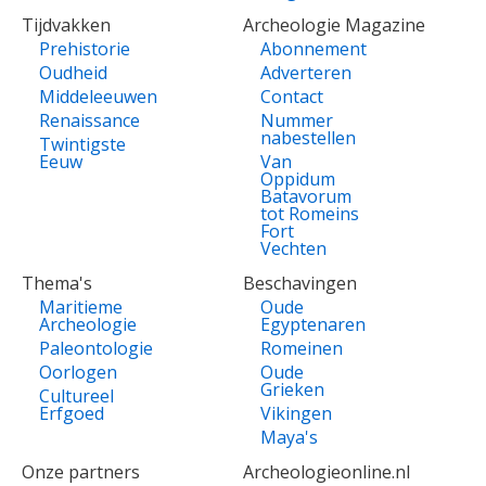
Tijdvakken
Archeologie Magazine
Prehistorie
Abonnement
Oudheid
Adverteren
Middeleeuwen
Contact
Renaissance
Nummer
nabestellen
Twintigste
Eeuw
Van
Oppidum
Batavorum
tot Romeins
Fort
Vechten
Thema's
Beschavingen
Maritieme
Oude
Archeologie
Egyptenaren
Paleontologie
Romeinen
Oorlogen
Oude
Grieken
Cultureel
Erfgoed
Vikingen
Maya's
Onze partners
Archeologieonline.nl