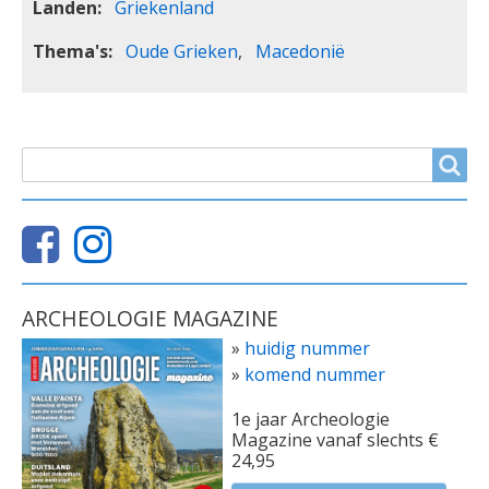
Landen
Griekenland
Thema's
Oude Grieken
Macedonië
ZOEKVELD
Search
ARCHEOLOGIE MAGAZINE
»
huidig nummer
»
komend nummer
1e jaar Archeologie
Magazine vanaf slechts €
24,95