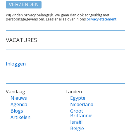
TEKST
Wij vinden privacy belangrijk. We gaan dan ook zorgvuldig met
persoonsgegevens om. Lees er alles over in ons
privacy-statement
.
ONDER
FORMULIER
VACATURES
Inloggen
VOET
Vandaag
Landen
Nieuws
Egypte
Agenda
Nederland
Blogs
Groot
Brittannië
Artikelen
Israël
België