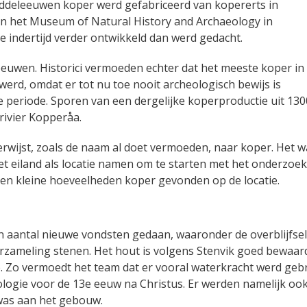
middeleeuwen koper werd gefabriceerd van kopererts in
an het Museum of Natural History and Archaeology in
indertijd verder ontwikkeld dan werd gedacht.
euwen. Historici vermoeden echter dat het meeste koper in
d, omdat er tot nu toe nooit archeologisch bewijs is
e periode. Sporen van een dergelijke koperproductie uit 130
 rivier Kopperåa.
rwijst, zoals de naam al doet vermoeden, naar koper. Het w
het eiland als locatie namen om te starten met het onderzoek
 en kleine hoeveelheden koper gevonden op de locatie.
n aantal nieuwe vondsten gedaan, waaronder de overblijfse
zameling stenen. Het hout is volgens Stenvik goed bewaar
. Zo vermoedt het team dat er vooral waterkracht werd geb
logie voor de 13e eeuw na Christus. Er werden namelijk oo
was aan het gebouw.