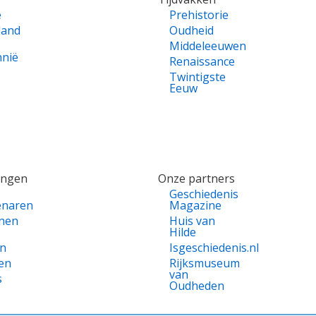
e
Prehistorie
land
Oudheid
Middeleeuwen
nnië
Renaissance
Twintigste
Eeuw
ingen
Onze partners
Geschiedenis
enaren
Magazine
nen
Huis van
Hilde
en
Isgeschiedenis.nl
en
Rijksmuseum
van
s
Oudheden