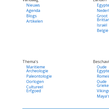
Nieuws
Egypt
Agenda
Neder
Blogs
Groot
Britta
Artikelen
Israël
België
Thema's
Beschav
Maritieme
Oude
Archeologie
Egypt
Paleontologie
Romei
Oorlogen
Oude
Griek
Cultureel
Erfgoed
Viking
Maya'