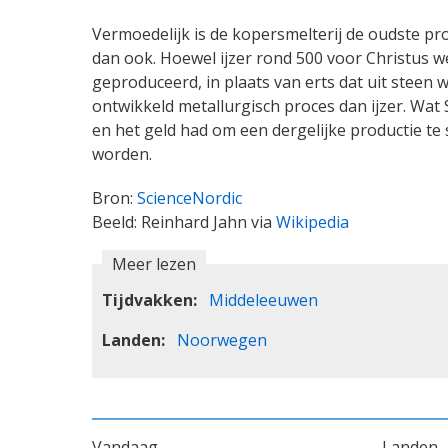
Vermoedelijk is de kopersmelterij de oudste pr
dan ook. Hoewel ijzer rond 500 voor Christus we
geproduceerd, in plaats van erts dat uit stee
ontwikkeld metallurgisch proces dan ijzer. Wat S
en het geld had om een dergelijke productie t
worden.
Bron:
ScienceNordic
Beeld: Reinhard Jahn via
Wikipedia
Meer lezen
Tijdvakken
Middeleeuwen
Landen
Noorwegen
VOET
Vandaag
Landen