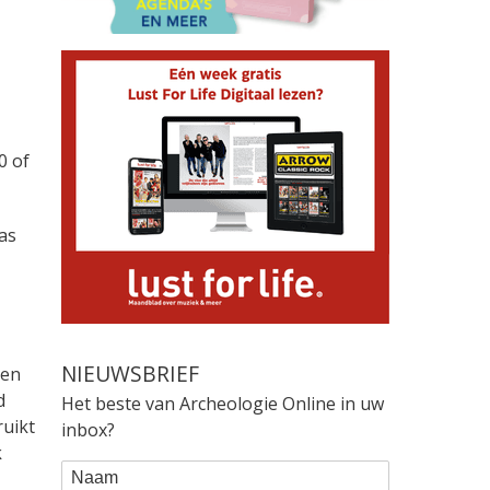
0 of
as
NIEUWSBRIEF
len
d
Het beste van Archeologie Online in uw
ruikt
inbox?
k
WEBFORM
Naam