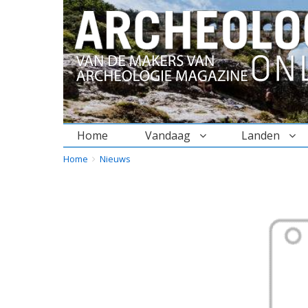
Home
Vandaag
Landen
BREADCRUMBS
YOU
Home
Nieuws
ARE
HERE: