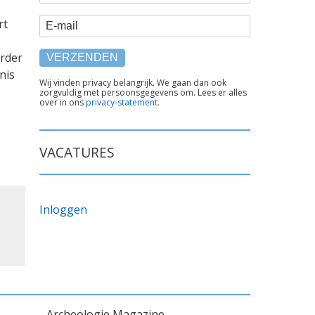
E-mail
rt
erder
nis
TEKST
Wij vinden privacy belangrijk. We gaan dan ook
zorgvuldig met persoonsgegevens om. Lees er alles
ONDER
over in ons
privacy-statement
.
FORMULIER
VACATURES
Inloggen
Archeologie Magazine