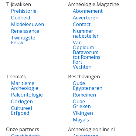
Tijdvakken
Archeologie Magazine
Prehistorie
Abonnement
Oudheid
Adverteren
Middeleeuwen
Contact
Renaissance
Nummer
nabestellen
Twintigste
Eeuw
Van
Oppidum
Batavorum
tot Romeins
Fort
Vechten
Thema's
Beschavingen
Maritieme
Oude
Archeologie
Egyptenaren
Paleontologie
Romeinen
Oorlogen
Oude
Grieken
Cultureel
Erfgoed
Vikingen
Maya's
Onze partners
Archeologieonline.nl
Geschiedenis
Adverteren