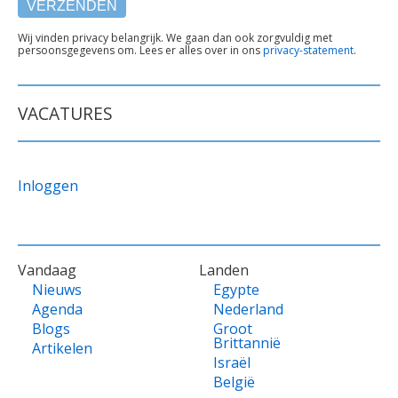
TEKST
Wij vinden privacy belangrijk. We gaan dan ook zorgvuldig met
persoonsgegevens om. Lees er alles over in ons
privacy-statement
.
ONDER
FORMULIER
VACATURES
Inloggen
VOET
Vandaag
Landen
Nieuws
Egypte
Agenda
Nederland
Blogs
Groot
Brittannië
Artikelen
Israël
België