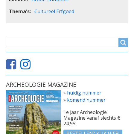
Thema's
Cultureel Erfgoed
ZOEKVELD
Search
ARCHEOLOGIE MAGAZINE
»
huidig nummer
»
komend nummer
1e jaar Archeologie
Magazine vanaf slechts €
24,95
BESTELLEN? KLIK HIER!