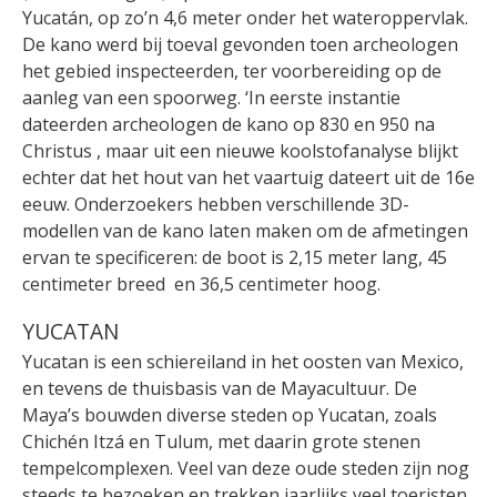
Yucatán, op zo’n 4,6 meter onder het wateroppervlak.
De kano werd bij toeval gevonden toen archeologen
het gebied inspecteerden, ter voorbereiding op de
aanleg van een spoorweg. ‘In eerste instantie
dateerden archeologen de kano op 830 en 950 na
Christus , maar uit een nieuwe koolstofanalyse blijkt
echter dat het hout van het vaartuig dateert uit de 16e
eeuw. Onderzoekers hebben verschillende 3D-
modellen van de kano laten maken om de afmetingen
ervan te specificeren: de boot is 2,15 meter lang, 45
centimeter breed en 36,5 centimeter hoog.
YUCATAN
Yucatan is een schiereiland in het oosten van Mexico,
en tevens de thuisbasis van de Mayacultuur. De
Maya’s bouwden diverse steden op Yucatan, zoals
Chichén Itzá en Tulum, met daarin grote stenen
tempelcomplexen. Veel van deze oude steden zijn nog
steeds te bezoeken en trekken jaarlijks veel toeristen.