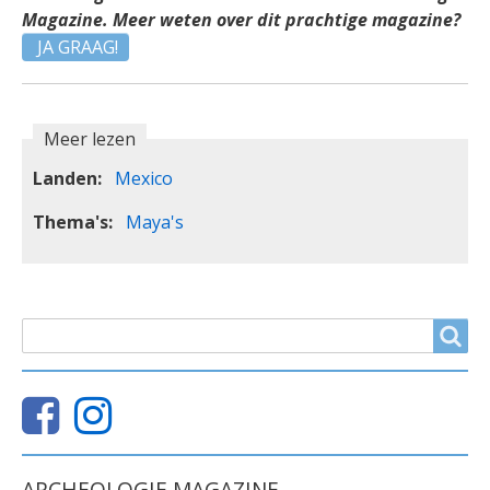
Magazine. Meer weten over dit prachtige magazine?
JA GRAAG!
Meer lezen
Landen
Mexico
Thema's
Maya's
ZOEKVELD
Search
ARCHEOLOGIE MAGAZINE