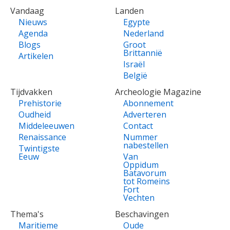
VOET
Vandaag
Landen
Nieuws
Egypte
Agenda
Nederland
Blogs
Groot
Brittannië
Artikelen
Israël
België
Tijdvakken
Archeologie Magazine
Prehistorie
Abonnement
Oudheid
Adverteren
Middeleeuwen
Contact
Renaissance
Nummer
nabestellen
Twintigste
Eeuw
Van
Oppidum
Batavorum
tot Romeins
Fort
Vechten
Thema's
Beschavingen
Maritieme
Oude