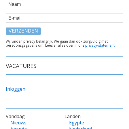
WEBFORM
Naam
E-mail
TEKST
Wij vinden privacy belangrijk. We gaan dan ook zorgvuldig met
persoonsgegevens om. Lees er alles over in ons
privacy-statement
.
ONDER
FORMULIER
VACATURES
Inloggen
VOET
Vandaag
Landen
Nieuws
Egypte