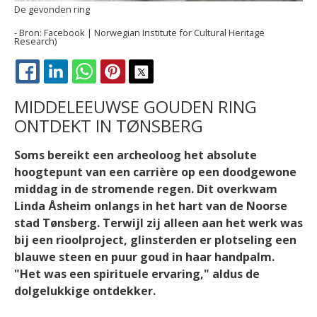
De gevonden ring
Facebook | Norwegian Institute for Cultural Heritage
Research)
FACEBOOK
LINKEDIN
WHATSAPP
PINTEREST
X
MIDDELEEUWSE GOUDEN RING
ONTDEKT IN TØNSBERG
Soms bereikt een archeoloog het absolute
hoogtepunt van een carrière op een doodgewone
middag in de stromende regen. Dit overkwam
Linda Åsheim onlangs in het hart van de Noorse
stad Tønsberg. Terwijl zij alleen aan het werk was
bij een rioolproject, glinsterden er plotseling een
blauwe steen en puur goud in haar handpalm.
"Het was een spirituele ervaring," aldus de
dolgelukkige ontdekker.