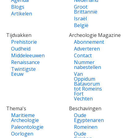
Agenda
Nederland
Blogs
Groot
Brittannië
Artikelen
Israël
België
Tijdvakken
Archeologie Magazine
Prehistorie
Abonnement
Oudheid
Adverteren
Middeleeuwen
Contact
Renaissance
Nummer
nabestellen
Twintigste
Eeuw
Van
Oppidum
Batavorum
tot Romeins
Fort
Vechten
Thema's
Beschavingen
Maritieme
Oude
Archeologie
Egyptenaren
Paleontologie
Romeinen
Oorlogen
Oude