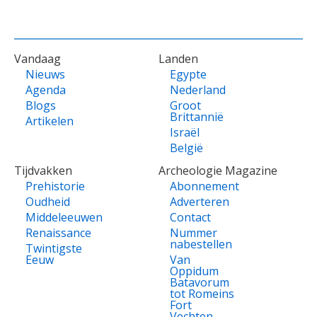
VOET
Vandaag
Landen
Nieuws
Egypte
Agenda
Nederland
Blogs
Groot
Brittannië
Artikelen
Israël
België
Tijdvakken
Archeologie Magazine
Prehistorie
Abonnement
Oudheid
Adverteren
Middeleeuwen
Contact
Renaissance
Nummer
nabestellen
Twintigste
Eeuw
Van
Oppidum
Batavorum
tot Romeins
Fort
Vechten