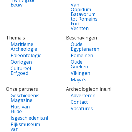
Twintigste
Eeuw
Van
Oppidum
Batavorum
tot Romeins
Fort
Vechten
Thema's
Beschavingen
Maritieme
Oude
Archeologie
Egyptenaren
Paleontologie
Romeinen
Oorlogen
Oude
Grieken
Cultureel
Erfgoed
Vikingen
Maya's
Onze partners
Archeologieonline.nl
Geschiedenis
Adverteren
Magazine
Contact
Huis van
Vacatures
Hilde
Isgeschiedenis.nl
Rijksmuseum
van