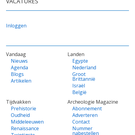
VACATURES
Inloggen
VOET
Vandaag
Landen
Nieuws
Egypte
Agenda
Nederland
Blogs
Groot
Brittannië
Artikelen
Israël
België
Tijdvakken
Archeologie Magazine
Prehistorie
Abonnement
Oudheid
Adverteren
Middeleeuwen
Contact
Renaissance
Nummer
nabestellen