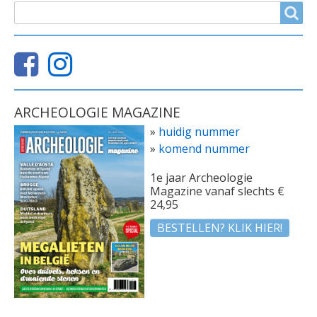
ZOEKVELD
Search
ARCHEOLOGIE MAGAZINE
»
huidig nummer
»
komend nummer
1e jaar Archeologie
Magazine vanaf slechts €
24,95
BESTELLEN? KLIK HIER!