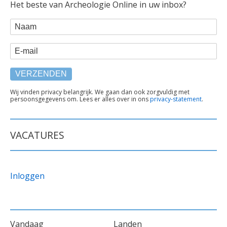
Het beste van Archeologie Online in uw inbox?
WEBFORM
Naam
E-mail
TEKST
Wij vinden privacy belangrijk. We gaan dan ook zorgvuldig met
persoonsgegevens om. Lees er alles over in ons
privacy-statement
.
ONDER
FORMULIER
VACATURES
Inloggen
VOET
Vandaag
Landen