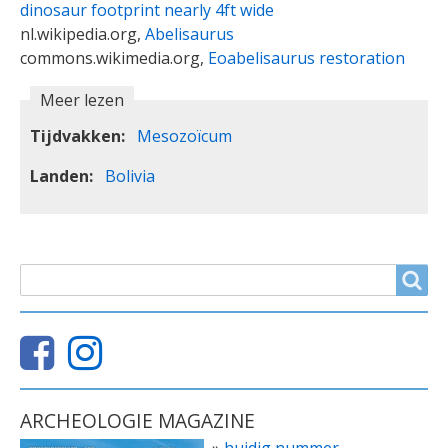
dinosaur footprint nearly 4ft wide
nl.wikipedia.org,
Abelisaurus
commons.wikimedia.org,
Eoabelisaurus restoration
Meer lezen
Tijdvakken
Mesozoïcum
Landen
Bolivia
ZOEKVELD
Search
ARCHEOLOGIE MAGAZINE