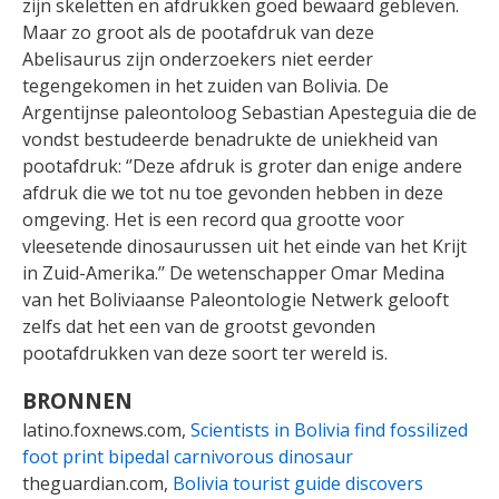
zijn skeletten en afdrukken goed bewaard gebleven.
Maar zo groot als de pootafdruk van deze
Abelisaurus zijn onderzoekers niet eerder
tegengekomen in het zuiden van Bolivia. De
Argentijnse paleontoloog Sebastian Apesteguia die de
vondst bestudeerde benadrukte de uniekheid van
pootafdruk: ‘’Deze afdruk is groter dan enige andere
afdruk die we tot nu toe gevonden hebben in deze
omgeving. Het is een record qua grootte voor
vleesetende dinosaurussen uit het einde van het Krijt
in Zuid-Amerika.’’ De wetenschapper Omar Medina
van het Boliviaanse Paleontologie Netwerk gelooft
zelfs dat het een van de grootst gevonden
pootafdrukken van deze soort ter wereld is.
BRONNEN
latino.foxnews.com,
Scientists in Bolivia find fossilized
foot print bipedal carnivorous dinosaur
theguardian.com,
Bolivia tourist guide discovers