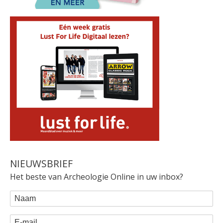
NIEUWSBRIEF
Het beste van Archeologie Online in uw inbox?
WEBFORM
Naam
E-mail