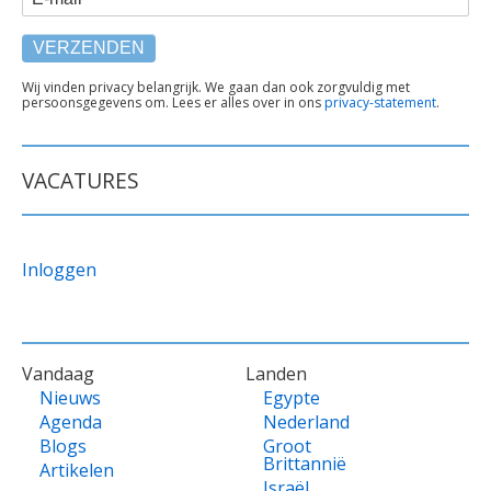
TEKST
Wij vinden privacy belangrijk. We gaan dan ook zorgvuldig met
persoonsgegevens om. Lees er alles over in ons
privacy-statement
.
ONDER
FORMULIER
VACATURES
Inloggen
VOET
Vandaag
Landen
Nieuws
Egypte
Agenda
Nederland
Blogs
Groot
Brittannië
Artikelen
Israël