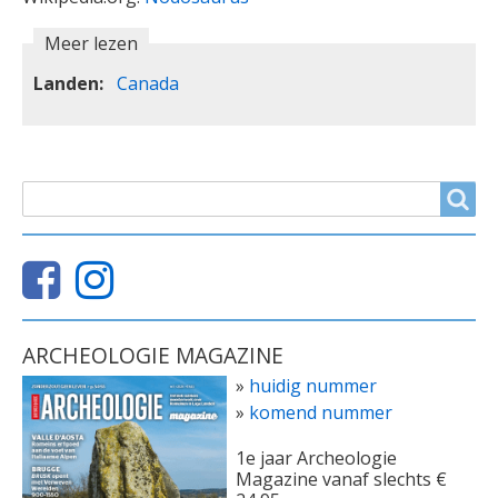
Meer lezen
Landen
Canada
ZOEKVELD
Search
ARCHEOLOGIE MAGAZINE
»
huidig nummer
»
komend nummer
1e jaar Archeologie
Magazine vanaf slechts €