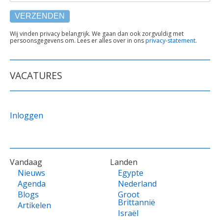
TEKST
Wij vinden privacy belangrijk. We gaan dan ook zorgvuldig met
persoonsgegevens om. Lees er alles over in ons
privacy-statement
.
ONDER
FORMULIER
VACATURES
Inloggen
VOET
Vandaag
Landen
Nieuws
Egypte
Agenda
Nederland
Blogs
Groot
Brittannië
Artikelen
Israël