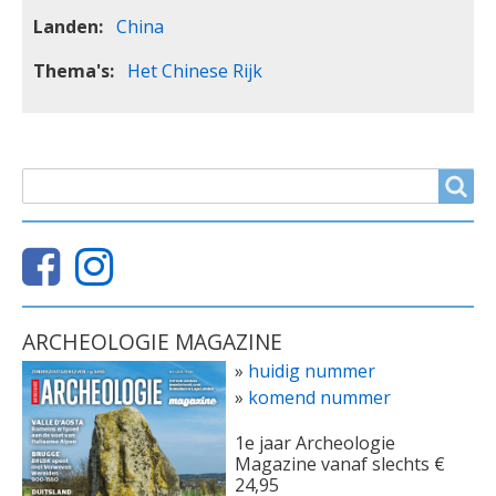
Landen
China
Thema's
Het Chinese Rijk
ZOEKVELD
Search
ARCHEOLOGIE MAGAZINE
»
huidig nummer
»
komend nummer
1e jaar Archeologie
Magazine vanaf slechts €
24,95