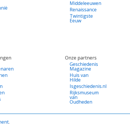
Middeleeuwen
nnië
Renaissance
Twintigste
Eeuw
ingen
Onze partners
Geschiedenis
enaren
Magazine
nen
Huis van
Hilde
en
Isgeschiedenis.nl
en
Rijksmuseum
van
s
Oudheden
ment
.