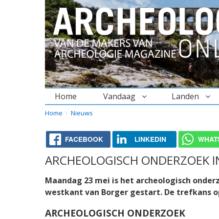
Home
Vandaag
Landen
BREADCRUMBS
YOU
Home
Nieuws
ARE
HERE:
FACEBOOK
LINKEDIN
WHAT
ARCHEOLOGISCH ONDERZOEK I
Maandag 23 mei is het archeologisch onderz
westkant van Borger gestart. De trefkans o
ARCHEOLOGISCH ONDERZOEK