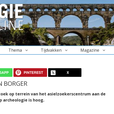
Thema
Tijdvakken
Magazine
SAPP
PINTEREST
X
N BORGER
oek op terrein van het asielzoekerscentrum aan de
p archeologie is hoog.