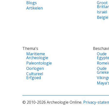
Blogs
Groot
Britta
Artikelen
Israël
België
Thema's
Beschav
Maritieme
Oude
Archeologie
Egypt
Paleontologie
Romei
Oorlogen
Oude
Griek
Cultureel
Erfgoed
Viking
Maya'
© 2010-2026 Archeologie Online.
Privacy-state