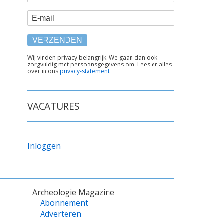
E-mail
TEKST
Wij vinden privacy belangrijk. We gaan dan ook
zorgvuldig met persoonsgegevens om. Lees er alles
ONDER
over in ons
privacy-statement
.
FORMULIER
VACATURES
Inloggen
Archeologie Magazine
Abonnement
Adverteren