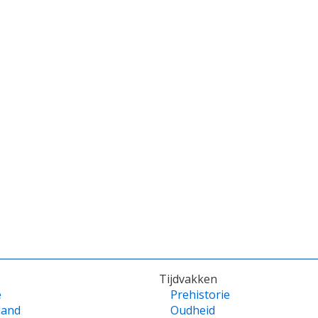
Tijdvakken
e
Prehistorie
land
Oudheid