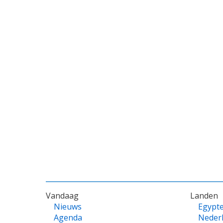
VOET
Vandaag
Landen
Nieuws
Egypt
Agenda
Neder