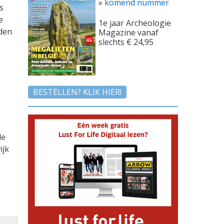
»
komend nummer
s
e
1e jaar Archeologie
den
Magazine vanaf
slechts € 24,95
BESTELLEN? KLIK HIER!
de
ijk