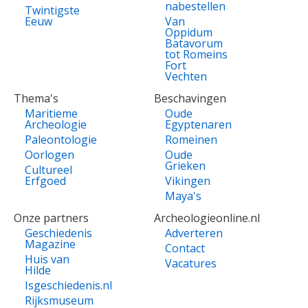
nabestellen
Twintigste
Eeuw
Van
Oppidum
Batavorum
tot Romeins
Fort
Vechten
Thema's
Beschavingen
Maritieme
Oude
Archeologie
Egyptenaren
Paleontologie
Romeinen
Oorlogen
Oude
Grieken
Cultureel
Erfgoed
Vikingen
Maya's
Onze partners
Archeologieonline.nl
Geschiedenis
Adverteren
Magazine
Contact
Huis van
Vacatures
Hilde
Isgeschiedenis.nl
Rijksmuseum