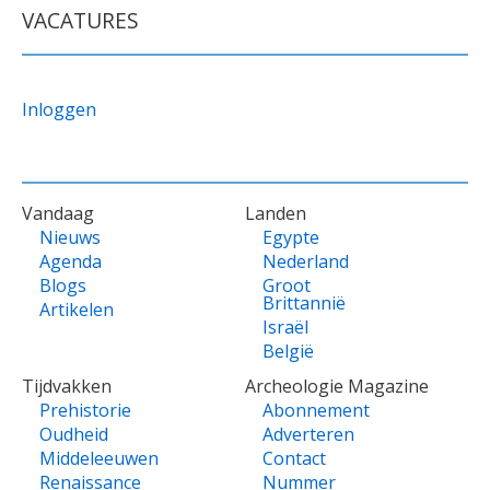
VACATURES
Inloggen
VOET
Vandaag
Landen
Nieuws
Egypte
Agenda
Nederland
Blogs
Groot
Brittannië
Artikelen
Israël
België
Tijdvakken
Archeologie Magazine
Prehistorie
Abonnement
Oudheid
Adverteren
Middeleeuwen
Contact
Renaissance
Nummer