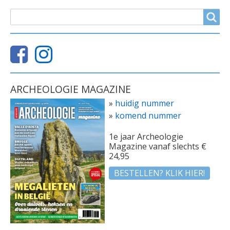
ZOEKVELD
Search
ARCHEOLOGIE MAGAZINE
»
huidig nummer
»
komend nummer
1e jaar Archeologie
Magazine vanaf slechts €
24,95
BESTELLEN? KLIK HIER!