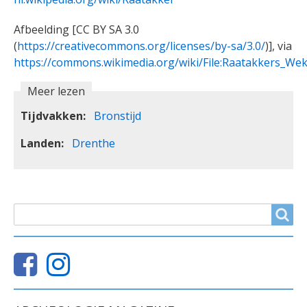
Afbeelding [CC BY SA 3.0
(
https://creativecommons.org/licenses/by-sa/3.0/
)], via
https://commons.wikimedia.org/wiki/File:Raatakkers_W
Meer lezen
Tijdvakken
Bronstijd
Landen
Drenthe
ZOEKVELD
Search