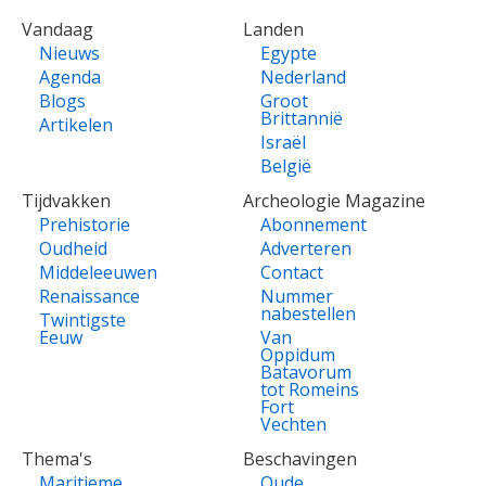
VOET
Vandaag
Landen
Nieuws
Egypte
Agenda
Nederland
Blogs
Groot
Brittannië
Artikelen
Israël
België
Tijdvakken
Archeologie Magazine
Prehistorie
Abonnement
Oudheid
Adverteren
Middeleeuwen
Contact
Renaissance
Nummer
nabestellen
Twintigste
Eeuw
Van
Oppidum
Batavorum
tot Romeins
Fort
Vechten
Thema's
Beschavingen
Maritieme
Oude