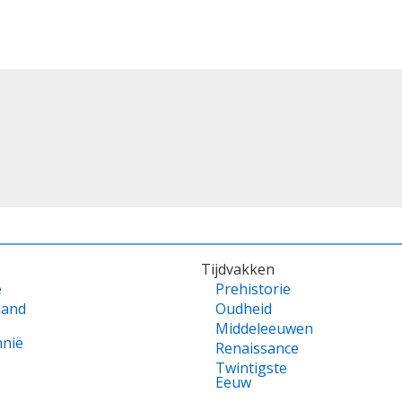
Tijdvakken
e
Prehistorie
land
Oudheid
Middeleeuwen
nnië
Renaissance
Twintigste
Eeuw