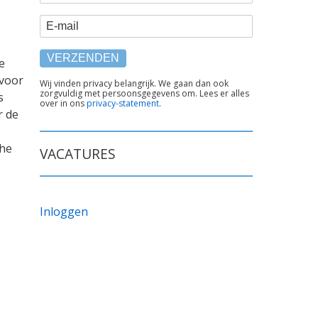
E-mail
e
 voor
TEKST
Wij vinden privacy belangrijk. We gaan dan ook
zorgvuldig met persoonsgegevens om. Lees er alles
s
ONDER
over in ons
privacy-statement
.
FORMULIER
r de
che
VACATURES
Inloggen