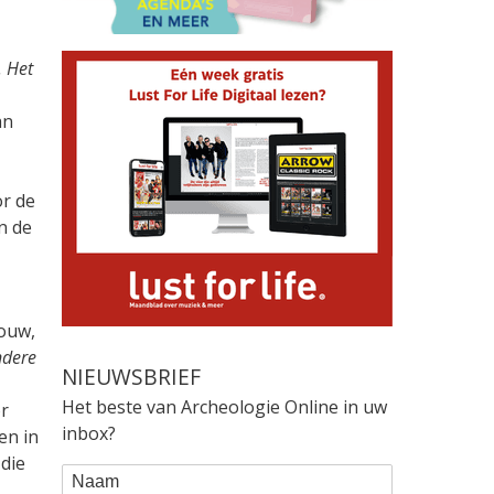
. Het
an
r de
n de
rouw,
ndere
NIEUWSBRIEF
Het beste van Archeologie Online in uw
or
inbox?
en in
 die
WEBFORM
Naam