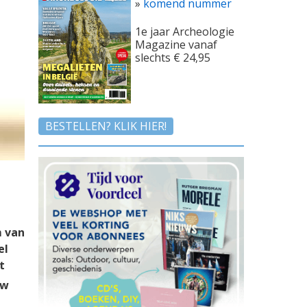
»
komend nummer
1e jaar Archeologie
Magazine vanaf
slechts € 24,95
BESTELLEN? KLIK HIER!
m van
el
t
uw