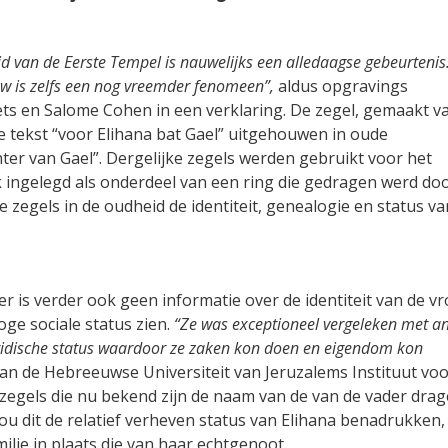
jd van de Eerste Tempel is nauwelijks een alledaagse gebeurtenis
uw is zelfs een nog vreemder fenomeen”,
aldus opgravings
s en Salome Cohen in een verklaring. De zegel, gemaakt v
de tekst “voor Elihana bat Gael” uitgehouwen in oude
ter van Gael”. Dergelijke zegels werden gebruikt voor het
ngelegd als onderdeel van een ring die gedragen werd doo
zegels in de oudheid de identiteit, genealogie en status va
er is verder ook geen informatie over de identiteit van de v
oge sociale status zien.
“Ze was exceptioneel vergeleken met a
juridische status waardoor ze zaken kon doen en eigendom kon
an de Hebreeuwse Universiteit van Jeruzalems Instituut vo
egels die nu bekend zijn de naam van de van de vader drag
ou dit de relatief verheven status van Elihana benadrukken,
lie in plaats die van haar echtgenoot.