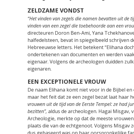
ZELDZAME VONDST
“Het vinden van zegels die namen bevatten uit de ti
vinden van een zegel die toebehoorde aan een vro
directeuren Doron Ben-Ami, Yana Tchekhanovet
halfedelsteen, bevat in spiegelbeeld schrijven 
Hebreeuwse letters. Het betekent “Elihana doch
ondertekenen van documenten en werden vaak i
eigenaar. Volgens de archeologen duidden zulke 
eigenaren.
EEN EXCEPTIONELE VROUW
De naam Elihana komt niet voor in de Bijbel en 
maar het feit dat ze een zegel bezat laat haar h
vrouwen uit de tijd van de Eerste Tempel: ze had 
bezitten”,
aldus de archeologen. Hagai Misgav, v
Archeologie, merkte op dat de meeste vrouwenz
plaats die van de echtgenoot. Volgens Misgav z
dus gebaseerd was op haar oorspronkelijke fami