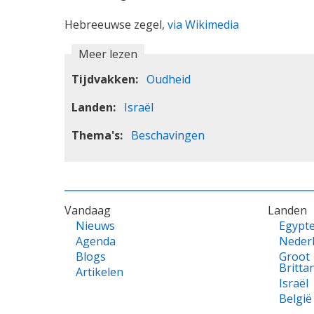
Hebreeuwse zegel,
via Wikimedia
Meer lezen
Tijdvakken
Oudheid
Landen
Israël
Thema's
Beschavingen
VOET
Vandaag
Landen
Nieuws
Egypt
Agenda
Neder
Blogs
Groot
Britta
Artikelen
Israël
België