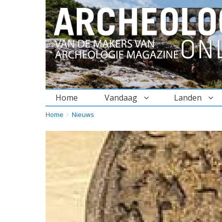
Home
Vandaag
Landen
BREADCRUMBS
YOU
Home
Nieuws
ARE
HERE: