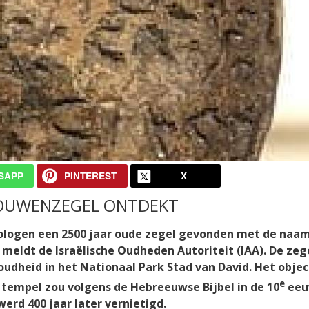
SAPP
PINTEREST
X
ROUWENZEGEL ONTDEKT
ologen een 2500 jaar oude zegel gevonden met de naa
meldt de Israëlische Oudheden Autoriteit (IAA). De zeg
udheid in het Nationaal Park Stad van David. Het objec
e
e tempel zou volgens de Hebreeuwse Bijbel in de 10
ee
erd 400 jaar later vernietigd.