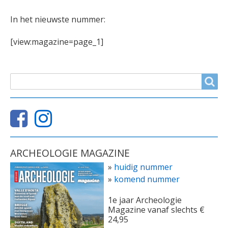
In het nieuwste nummer:
[view:magazine=page_1]
ZOEKVELD
Search
ARCHEOLOGIE MAGAZINE
»
huidig nummer
»
komend nummer
1e jaar Archeologie
Magazine vanaf slechts €
24,95