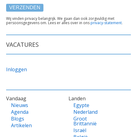
TEKST
Wij vinden privacy belangrijk. We gaan dan ook zorgvuldig met
persoonsgegevens om. Lees er alles over in ons
privacy-statement
.
ONDER
FORMULIER
VACATURES
Inloggen
VOET
Vandaag
Landen
Nieuws
Egypte
Agenda
Nederland
Blogs
Groot
Brittannië
Artikelen
Israël
België