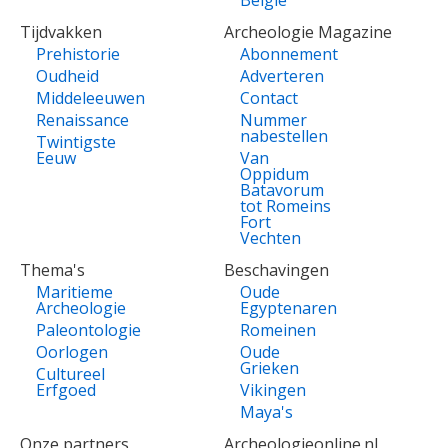
Tijdvakken
Archeologie Magazine
Prehistorie
Abonnement
Oudheid
Adverteren
Middeleeuwen
Contact
Renaissance
Nummer
nabestellen
Twintigste
Eeuw
Van
Oppidum
Batavorum
tot Romeins
Fort
Vechten
Thema's
Beschavingen
Maritieme
Oude
Archeologie
Egyptenaren
Paleontologie
Romeinen
Oorlogen
Oude
Grieken
Cultureel
Erfgoed
Vikingen
Maya's
Onze partners
Archeologieonline.nl