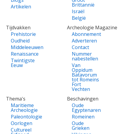
Brittannië
Artikelen
Israël
België
Tijdvakken
Archeologie Magazine
Prehistorie
Abonnement
Oudheid
Adverteren
Middeleeuwen
Contact
Renaissance
Nummer
nabestellen
Twintigste
Eeuw
Van
Oppidum
Batavorum
tot Romeins
Fort
Vechten
Thema's
Beschavingen
Maritieme
Oude
Archeologie
Egyptenaren
Paleontologie
Romeinen
Oorlogen
Oude
Grieken
Cultureel