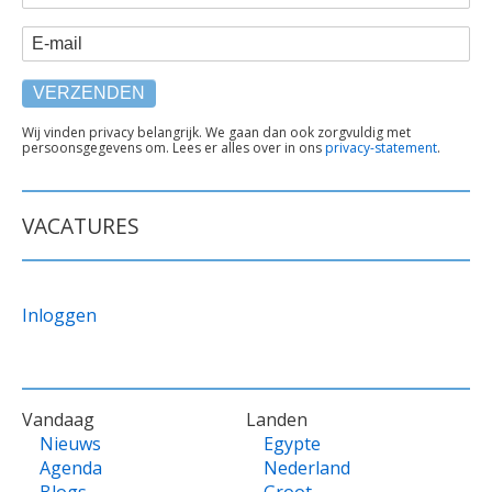
E-mail
TEKST
Wij vinden privacy belangrijk. We gaan dan ook zorgvuldig met
persoonsgegevens om. Lees er alles over in ons
privacy-statement
.
ONDER
FORMULIER
VACATURES
Inloggen
VOET
Vandaag
Landen
Nieuws
Egypte
Agenda
Nederland
Blogs
Groot