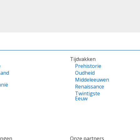
Tijdvakken
e
Prehistorie
land
Oudheid
Middeleeuwen
nnië
Renaissance
Twintigste
Eeuw
ingen
Onze partners