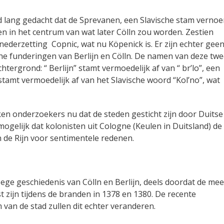
d lang gedacht dat de Sprevanen, een Slavische stam verno
ten in het centrum van wat later Cölln zou worden. Zestien
 nederzetting Copnic, wat nu Köpenick is. Er zijn echter gee
he funderingen van Berlijn en Cölln. De namen van deze tw
htergrond: “ Berlijn” stamt vermoedelijk af van “ br’lo”, een
stamt vermoedelijk af van het Slavische woord “Kol’no”, wat
 onderzoekers nu dat de steden gesticht zijn door Duitse
ogelijk dat kolonisten uit Cologne (Keulen in Duitsland) de
de Rijn voor sentimentele redenen.
ge geschiedenis van Cölln en Berlijn, deels doordat de mee
 zijn tijdens de branden in 1378 en 1380. De recente
 van de stad zullen dit echter veranderen.