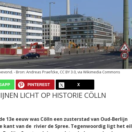
 bevond.
Andreas Praefcke, CC BY 3.0, via Wikimedia Commons
SAPP
PINTEREST
X
JNEN LICHT OP HISTORIE CÖLLN
 de 13e eeuw was Cölln een zusterstad van Oud-Berlijn
re kant van de rivier de Spree. Tegenwoordig ligt het ei