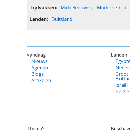
Tijdvakken
Middeleeuwen
Moderne Tijd
Landen
Duitsland
VOET
Vandaag
Landen
Nieuws
Egypt
Agenda
Neder
Blogs
Groot
Britta
Artikelen
Israël
België
Thema's
Beschav