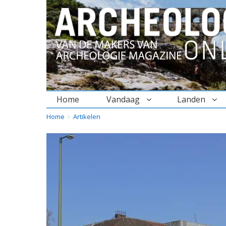
Home
Vandaag
Landen
BREADCRUMBS
YOU
Home
Artikelen
ARE
HERE: