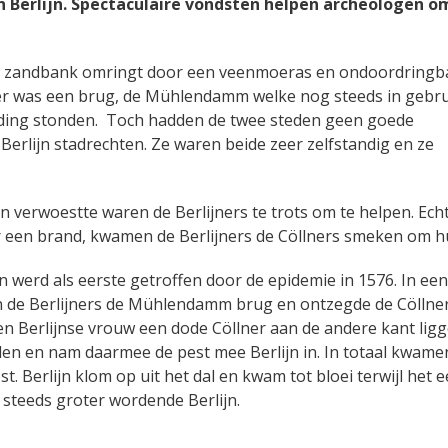
n Berlijn. Spectaculaire vondsten helpen archeologen o
een zandbank omringt door een veenmoeras en ondoordringb
er was een brug, de Mühlendamm welke nog steeds in gebrui
inding stonden. Toch hadden de twee steden geen goede
Berlijn stadrechten. Ze waren beide zeer zelfstandig en ze
n verwoestte waren de Berlijners te trots om te helpen. Echt
or een brand, kwamen de Berlijners de Cöllners smeken om h
n werd als eerste getroffen door de epidemie in 1576. In een
 de Berlijners de Mühlendamm brug en ontzegde de Cöllne
een Berlijnse vrouw een dode Cöllner aan de andere kant lig
len en nam daarmee de pest mee Berlijn in. In totaal kwame
. Berlijn klom op uit het dal en kwam tot bloei terwijl het 
 steeds groter wordende Berlijn.