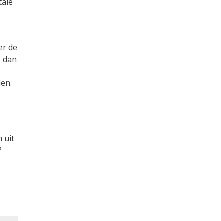
tale
er de
, dan
den.
 uit
?