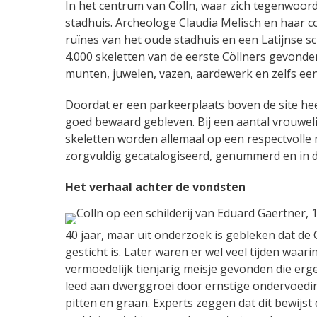
In het centrum van Cölln, waar zich tegenwoordi
stadhuis. Archeologe Claudia Melisch en haar c
ruïnes van het oude stadhuis en een Latijnse s
4.000 skeletten van de eerste Cöllners gevond
munten, juwelen, vazen, aardewerk en zelfs e
Doordat er een parkeerplaats boven de site hee
goed bewaard gebleven. Bij een aantal vrouweli
skeletten worden allemaal op een respectvolle
zorgvuldig gecatalogiseerd, genummerd en in 
Het verhaal achter de vondsten
40 jaar, maar uit onderzoek is gebleken dat de 
gesticht is. Later waren er wel veel tijden waar
vermoedelijk tienjarig meisje gevonden die erge
leed aan dwerggroei door ernstige ondervoedin
pitten en graan. Experts zeggen dat dit bewijs