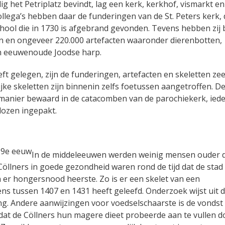
g het Petriplatz bevindt, lag een kerk, kerkhof, vismarkt en
ollega’s hebben daar de funderingen van de St. Peters kerk, 
chool die in 1730 is afgebrand gevonden. Tevens hebben zij 
en en ongeveer 220.000 artefacten waaronder dierenbotten,
en eeuwenoude Joodse harp.
ft gelegen, zijn de funderingen, artefacten en skeletten ze
jke skeletten zijn binnenin zelfs foetussen aangetroffen. D
 manier bewaard in de catacomben van de parochiekerk, ied
dozen ingepakt.
In de middeleeuwen werden weinig mensen ouder 
Cöllners in goede gezondheid waren rond de tijd dat de stad
in er hongersnood heerste. Zo is er een skelet van een
ns tussen 1407 en 1431 heeft geleefd. Onderzoek wijst uit d
g. Andere aanwijzingen voor voedselschaarste is de vondst
t dat de Cöllners hun magere dieet probeerde aan te vullen d