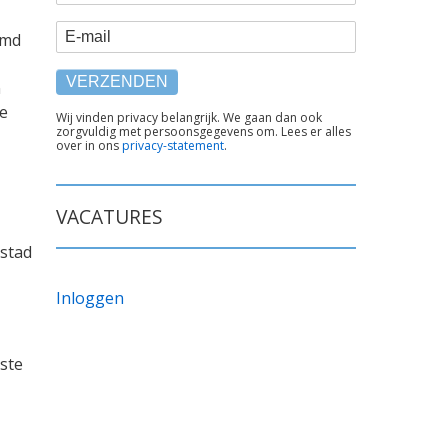
E-mail
emd
n
ee
TEKST
Wij vinden privacy belangrijk. We gaan dan ook
zorgvuldig met persoonsgegevens om. Lees er alles
ONDER
over in ons
privacy-statement
.
FORMULIER
VACATURES
 stad
Inloggen
ste