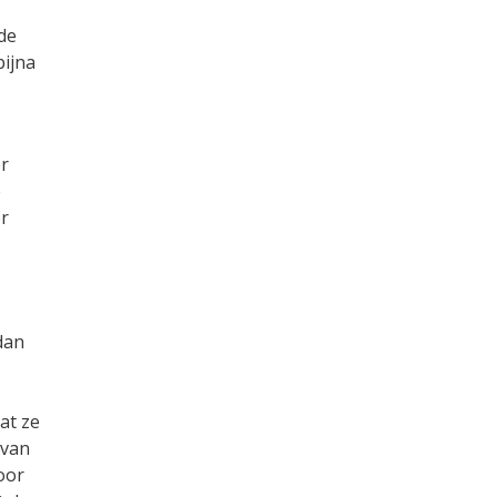
de
bijna
er
e
er
dan
at ze
 van
oor