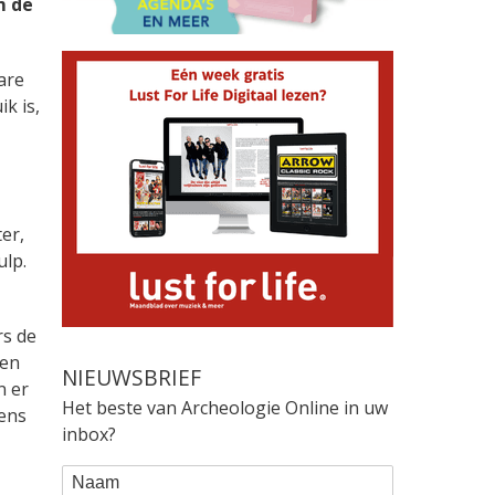
m de
are
k is,
er,
ulp.
rs de
gen
NIEUWSBRIEF
n er
Het beste van Archeologie Online in uw
eens
inbox?
WEBFORM
Naam