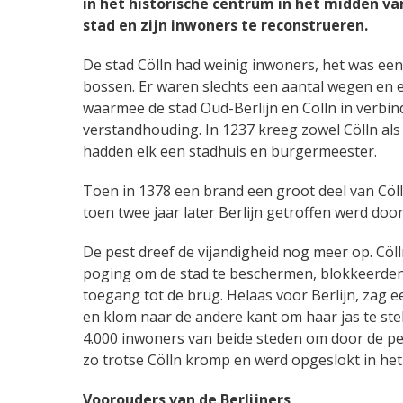
in het historische centrum in het midden va
stad en zijn inwoners te reconstrueren.
De stad Cölln had weinig inwoners, het was 
bossen. Er waren slechts een aantal wegen en 
waarmee de stad Oud-Berlijn en Cölln in verb
verstandhouding. In 1237 kreeg zowel Cölln als 
hadden elk een stadhuis en burgermeester.
Toen in 1378 een brand een groot deel van Cöll
toen twee jaar later Berlijn getroffen werd do
De pest dreef de vijandigheid nog meer op. Cöll
poging om de stad te beschermen, blokkeerden
toegang tot de brug. Helaas voor Berlijn, zag 
en klom naar de andere kant om haar jas te ste
4.000 inwoners van beide steden om door de pest
zo trotse Cölln kromp en werd opgeslokt in het
Voorouders van de Berlijners