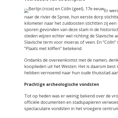
Er wer
naar de rivier de Spree, hun eerste dorp sticht
kilometer naar het zuidoosten stichtten zij een
sporen gevonden van deze stam in de historisc
steden wijzen echter wel richting de Slavische ac
Slavische term voor moeras of veen. En “Cölln” 
“Plaats met kliffen” betekend.
Ondanks de overeenkomst met de namen, denken
kooplieden uit het Westen. Het is daarom best m
hebben vernoemd naar hun oude thuisstad aan 
Prachtige archeologische vondsten
Tot op heden was er weinig bekend over de vroe
officiële documenten en stadspapieren verwoest
spectaculaire vondsten in het vroegere centrum