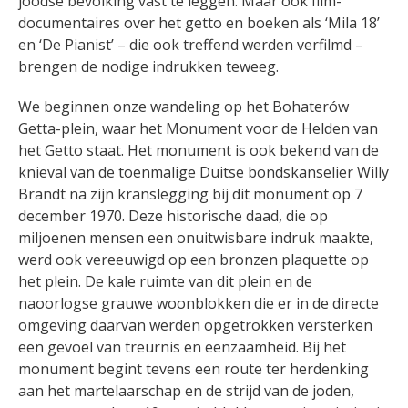
joodse bevolking vast te leggen. Maar ook film-
documentaires over het getto en boeken als ‘Mila 18’
en ‘De Pianist’ – die ook treffend werden verfilmd –
brengen de nodige indrukken teweeg.
We beginnen onze wandeling op het Bohaterów
Getta-plein, waar het Monument voor de Helden van
het Getto staat. Het monument is ook bekend van de
knieval van de toenmalige Duitse bondskanselier Willy
Brandt na zijn kranslegging bij dit monument op 7
december 1970. Deze historische daad, die op
miljoenen mensen een onuitwisbare indruk maakte,
werd ook vereeuwigd op een bronzen plaquette op
het plein. De kale ruimte van dit plein en de
naoorlogse grauwe woonblokken die er in de directe
omgeving daarvan werden opgetrokken versterken
een gevoel van treurnis en eenzaamheid. Bij het
monument begint tevens een route ter herdenking
aan het martelaarschap en de strijd van de joden,