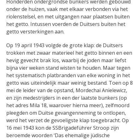
Honderden ondergrondse bunkers werden gebouwd
onder de huizen, vaak met elkaar verbonden via het
riolenstelsel, en met uitgangen naar plaatsen buiten
het getto. Intussen voerden de Duitsers buiten het
getto versterkingen aan.
Op 19 april 1943 volgde de grote klap: de Duitsers
trokken met zwaar materieel het getto binnen en een
hevig gevecht brak los, waarbij de joden maar liefst
bijna vier weken stand wisten te houden. Maar tegen
het systematisch platbranden van elke woning in het
getto was uiteindelijk maar weinig bestand. Toen op 8
mei de leider van de opstand, Mordechai Anielewicz,
en zijn medestrijders in een der laatste bunkers (op
het adres Mila 18, waarover hierna meer), zelfmoord
pleegden om Duitse gevangenneming te ontlopen,
werd het verzet de gevoeligste klap toegebracht. Op
16 mei 1943 kon de SSBrigadeführer Stroop zijn
beroemde woorden ‘Das ehemalige jüdische