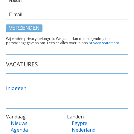
E-mail
TEKST
Wij vinden privacy belangrijk. We gaan dan ook zorgvuldig met
persoonsgegevens om. Lees er alles over in ons
privacy-statement
.
ONDER
FORMULIER
VACATURES
Inloggen
VOET
Vandaag
Landen
Nieuws
Egypte
Agenda
Nederland