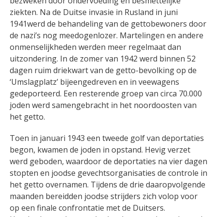
bezweken door ondervoeding en besmettelijke
ziekten. Na de Duitse invasie in Rusland in juni
1941werd de behandeling van de gettobewoners door
de nazi’s nog meedogenlozer. Martelingen en andere
onmenselijkheden werden meer regelmaat dan
uitzondering. In de zomer van 1942 werd binnen 52
dagen ruim driekwart van de getto-bevolking op de
‘Umslagplatz’ bijeengedreven en in veewagens
gedeporteerd. Een resterende groep van circa 70.000
joden werd samengebracht in het noordoosten van
het getto.
Toen in januari 1943 een tweede golf van deportaties
begon, kwamen de joden in opstand. Hevig verzet
werd geboden, waardoor de deportaties na vier dagen
stopten en joodse gevechtsorganisaties de controle in
het getto overnamen. Tijdens de drie daaropvolgende
maanden bereidden joodse strijders zich volop voor
op een finale confrontatie met de Duitsers.