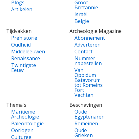
Blogs
Groot
Brittannië
Artikelen
Israël
België
Tijdvakken
Archeologie Magazine
Prehistorie
Abonnement
Oudheid
Adverteren
Middeleeuwen
Contact
Renaissance
Nummer
nabestellen
Twintigste
Eeuw
Van
Oppidum
Batavorum
tot Romeins
Fort
Vechten
Thema's
Beschavingen
Maritieme
Oude
Archeologie
Egyptenaren
Paleontologie
Romeinen
Oorlogen
Oude
Grieken
Cultureel