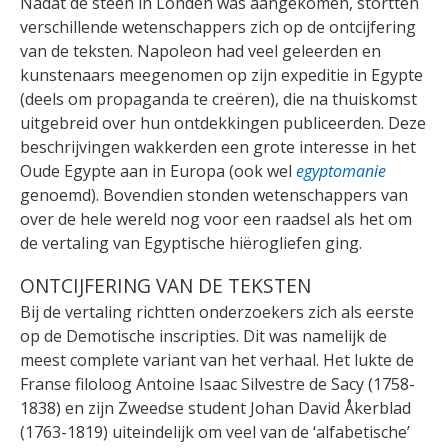
Nadat de steen in Londen was aangekomen, stortten
verschillende wetenschappers zich op de ontcijfering
van de teksten. Napoleon had veel geleerden en
kunstenaars meegenomen op zijn expeditie in Egypte
(deels om propaganda te creëren), die na thuiskomst
uitgebreid over hun ontdekkingen publiceerden. Deze
beschrijvingen wakkerden een grote interesse in het
Oude Egypte aan in Europa (ook wel
egyptomanie
genoemd). Bovendien stonden wetenschappers van
over de hele wereld nog voor een raadsel als het om
de vertaling van Egyptische hiërogliefen ging.
ONTCIJFERING VAN DE TEKSTEN
Bij de vertaling richtten onderzoekers zich als eerste
op de Demotische inscripties. Dit was namelijk de
meest complete variant van het verhaal. Het lukte de
Franse filoloog Antoine Isaac Silvestre de Sacy (1758-
1838) en zijn Zweedse student Johan David Åkerblad
(1763-1819) uiteindelijk om veel van de ‘alfabetische’