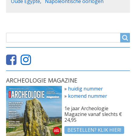
Oude Egypte
Napoleontische oorlogen
ZOEKVELD
Search
ARCHEOLOGIE MAGAZINE
»
huidig nummer
»
komend nummer
1e jaar Archeologie
Magazine vanaf slechts €
24,95
BESTELLEN? KLIK HIER!