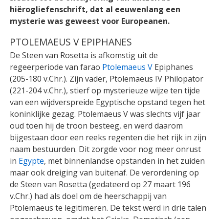
hiërogliefenschrift, dat al eeuwenlang een
mysterie was geweest voor Europeanen.
PTOLEMAEUS V EPIPHANES
De Steen van Rosetta is afkomstig uit de
regeerperiode van farao
Ptolemaeus V
Epiphanes
(205-180 v.Chr.). Zijn vader, Ptolemaeus IV Philopator
(221-204 v.Chr.), stierf op mysterieuze wijze ten tijde
van een wijdverspreide Egyptische opstand tegen het
koninklijke gezag. Ptolemaeus V was slechts vijf jaar
oud toen hij de troon besteeg, en werd daarom
bijgestaan door een reeks regenten die het rijk in zijn
naam bestuurden. Dit zorgde voor nog meer onrust
in
Egypte
, met binnenlandse opstanden in het zuiden
maar ook dreiging van buitenaf. De verordening op
de Steen van Rosetta (gedateerd op 27 maart 196
v.Chr.) had als doel om de heerschappij van
Ptolemaeus te legitimeren. De tekst werd in drie talen