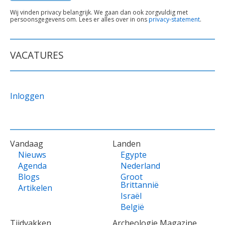
TEKST
Wij vinden privacy belangrijk. We gaan dan ook zorgvuldig met
persoonsgegevens om. Lees er alles over in ons
privacy-statement
.
ONDER
FORMULIER
VACATURES
Inloggen
VOET
Vandaag
Landen
Nieuws
Egypte
Agenda
Nederland
Blogs
Groot
Brittannië
Artikelen
Israël
België
Tijdvakken
Archeologie Magazine