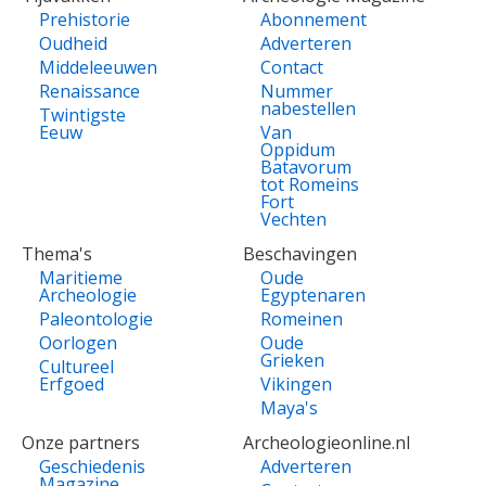
Prehistorie
Abonnement
Oudheid
Adverteren
Middeleeuwen
Contact
Renaissance
Nummer
nabestellen
Twintigste
Eeuw
Van
Oppidum
Batavorum
tot Romeins
Fort
Vechten
Thema's
Beschavingen
Maritieme
Oude
Archeologie
Egyptenaren
Paleontologie
Romeinen
Oorlogen
Oude
Grieken
Cultureel
Erfgoed
Vikingen
Maya's
Onze partners
Archeologieonline.nl
Geschiedenis
Adverteren
Magazine