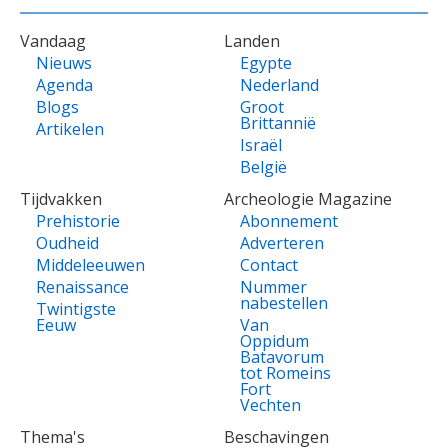
VOET
Vandaag
Landen
Nieuws
Egypte
Agenda
Nederland
Blogs
Groot
Brittannië
Artikelen
Israël
België
Tijdvakken
Archeologie Magazine
Prehistorie
Abonnement
Oudheid
Adverteren
Middeleeuwen
Contact
Renaissance
Nummer
nabestellen
Twintigste
Eeuw
Van
Oppidum
Batavorum
tot Romeins
Fort
Vechten
Thema's
Beschavingen