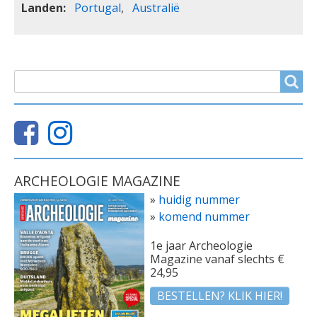
Landen
Portugal
Australië
ZOEKVELD
Search
ARCHEOLOGIE MAGAZINE
»
huidig nummer
»
komend nummer
1e jaar Archeologie
Magazine vanaf slechts €
24,95
BESTELLEN? KLIK HIER!