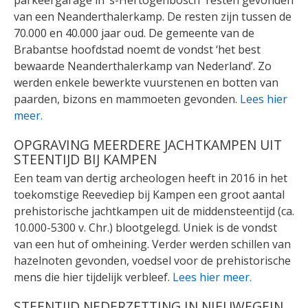
parkeergarage in ’s-Hertogenbosch resten gevonden
van een Neanderthalerkamp. De resten zijn tussen de
70.000 en 40.000 jaar oud. De gemeente van de
Brabantse hoofdstad noemt de vondst ‘het best
bewaarde Neanderthalerkamp van Nederland’. Zo
werden enkele bewerkte vuurstenen en botten van
paarden, bizons en mammoeten gevonden.
Lees hier
meer.
OPGRAVING MEERDERE JACHTKAMPEN UIT
STEENTIJD BIJ KAMPEN
Een team van dertig archeologen heeft in 2016 in het
toekomstige Reevediep bij Kampen een groot aantal
prehistorische jachtkampen uit de middensteentijd (ca.
10.000-5300 v. Chr.) blootgelegd. Uniek is de vondst
van een hut of omheining. Verder werden schillen van
hazelnoten gevonden, voedsel voor de prehistorische
mens die hier tijdelijk verbleef.
Lees hier meer.
STEENTIJD NEDERZETTING IN NIEUWEGEIN