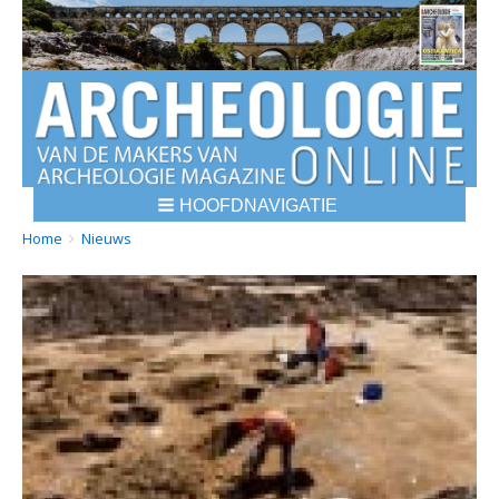
HOOFDNAVIGATIE
BREADCRUMBS
YOU
Home
Nieuws
ARE
HERE: