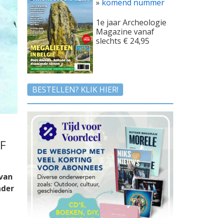
»
komend nummer
1e jaar Archeologie
Magazine vanaf
slechts € 24,95
BESTELLEN? KLIK HIER!
F
 van
nder