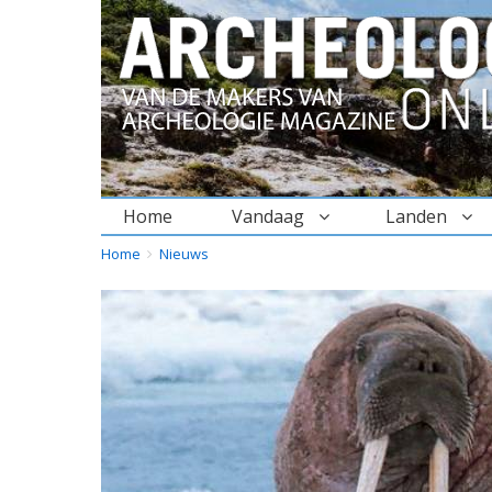
Home
Vandaag
Landen
BREADCRUMBS
YOU
Home
Nieuws
ARE
HERE: