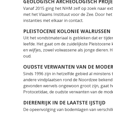
GEOLOGISCH ARCHEOLOGISCH PROJE
Vanaf 2015 ging het NHM zelf op zoek naar extr
met het Vlaams Instituut voor de Zee. Door he
instanties met elkaar in contact.
PLEISTOCENE KOLONIE WALRUSSEN
Uit het vondstmateriaal is gebleken dat er tijd
leefde. Het gaat om de zuidelijkste Pleistocene
en wijfjes, zowel volwassene als jonge dieren.
oud.
OUDSTE VERWANTEN VAN DE MODER
Sinds 1996 zijn in hetzelfde gebied al minstens 
andere vindplaatsen rond de Noordzee bekend w
gevonden wervels ongewoon groot zijn, gaat he
Protocetidae, de oudste verwanten van de mode
DIERENRIJK IN DE LAATSTE IJSTIJD
De opeenvolging van bodemlagen van verschill