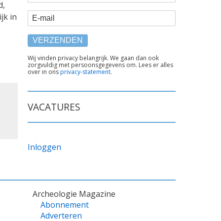
d,
E-mail
jk in
TEKST
Wij vinden privacy belangrijk. We gaan dan ook
zorgvuldig met persoonsgegevens om. Lees er alles
ONDER
over in ons
privacy-statement
.
FORMULIER
VACATURES
Inloggen
Archeologie Magazine
Abonnement
Adverteren