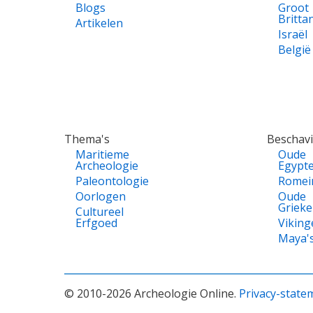
Blogs
Groot
Britta
Artikelen
Israël
België
Thema's
Beschav
Maritieme
Oude
Archeologie
Egypt
Paleontologie
Romei
Oorlogen
Oude
Griek
Cultureel
Erfgoed
Viking
Maya'
© 2010-2026 Archeologie Online.
Privacy-state