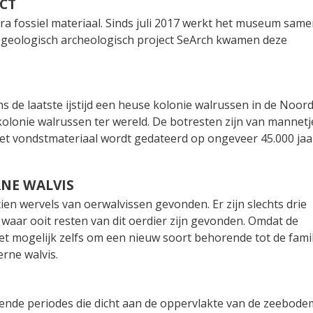
CT
a fossiel materiaal. Sinds juli 2017 werkt het museum sam
t geologisch archeologisch project SeArch kwamen deze
ens de laatste ijstijd een heuse kolonie walrussen in de Noor
 kolonie walrussen ter wereld. De botresten zijn van mannetj
 Het vondstmateriaal wordt gedateerd op ongeveer 45.000 jaa
NE WALVIS
tien wervels van oerwalvissen gevonden. Er zijn slechts drie
aar ooit resten van dit oerdier zijn gevonden. Omdat de
t mogelijk zelfs om een nieuw soort behorende tot de famil
rne walvis.
ende periodes die dicht aan de oppervlakte van de zeebode