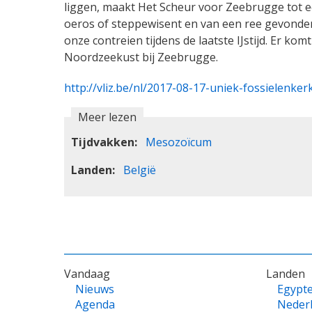
liggen, maakt Het Scheur voor Zeebrugge tot ee
oeros of steppewisent en van een ree gevonden. 
onze contreien tijdens de laatste IJstijd. Er k
Noordzeekust bij Zeebrugge.
http://vliz.be/nl/2017-08-17-uniek-fossielenke
Meer lezen
Tijdvakken
Mesozoïcum
Landen
België
VOET
Vandaag
Landen
Nieuws
Egypt
Agenda
Neder