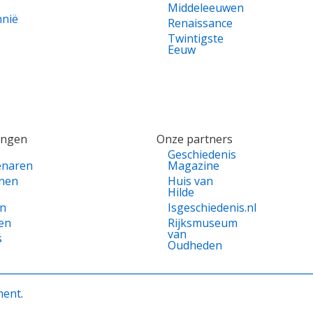
Middeleeuwen
nnië
Renaissance
Twintigste
Eeuw
ingen
Onze partners
Geschiedenis
enaren
Magazine
nen
Huis van
Hilde
en
Isgeschiedenis.nl
en
Rijksmuseum
van
s
Oudheden
ment
.