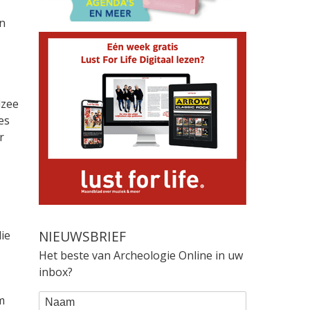
en
dzee
es
r
NIEUWSBRIEF
ie
Het beste van Archeologie Online in uw
inbox?
WEBFORM
Naam
m