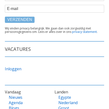
E-mail
TEKST
Wij vinden privacy belangrijk. We gaan dan ook zorgvuldig met
persoonsgegevens om. Lees er alles over in ons
privacy-statement
.
ONDER
FORMULIER
VACATURES
Inloggen
VOET
Vandaag
Landen
Nieuws
Egypte
Agenda
Nederland
Blogs
Groot