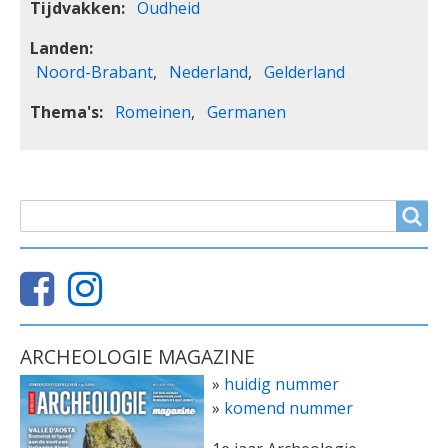
Tijdvakken
Oudheid
Landen
Noord-Brabant
Nederland
Gelderland
Thema's
Romeinen
Germanen
ZOEKVELD
Search
ARCHEOLOGIE MAGAZINE
»
huidig nummer
»
komend nummer