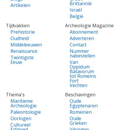
Brittannië
Artikelen
Israël
België
Tijdvakken
Archeologie Magazine
Prehistorie
Abonnement
Oudheid
Adverteren
Middeleeuwen
Contact
Renaissance
Nummer
nabestellen
Twintigste
Eeuw
Van
Oppidum
Batavorum
tot Romeins
Fort
Vechten
Thema's
Beschavingen
Maritieme
Oude
Archeologie
Egyptenaren
Paleontologie
Romeinen
Oorlogen
Oude
Grieken
Cultureel
Erfgoed
Vikingen