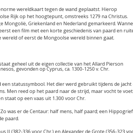
 enorme wereldkaart tegen de wand geplaatst. Hierop
se Rijk op het hoogtepunt, omstreeks 1279 na Christus.
ge Mongolië, Griekenland en Nederland gemarkeerd. Wanne
 eerst een film met een korte geschiedenis van paard en ruit
se wereld of eerst de Mongoolse wereld binnen gaat.
aat geheel uit de eigen collectie van het Allard Pierson
 een statussymbool. Het dier werd gebruikt tijdens de jacht
s. Men reed op het paard naar de strijd, maar vocht te voet
n staat op een vaas uit 1.300 voor Chr.
Zo was er de Centaur: half mens, half paard; een Hippogrief:
de paard.
ppus II (382-336 voor Chr.) en Alexander de Grote (356-323 vo