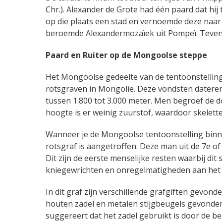
Chr.). Alexander de Grote had één paard dat hij ti
op die plaats een stad en vernoemde deze naar z
beroemde Alexandermozaïek uit Pompeï. Tevens is
Paard en Ruiter op de Mongoolse steppe
Het Mongoolse gedeelte van de tentoonstelling
rotsgraven in Mongolië. Deze vondsten dateren
tussen 1.800 tot 3.000 meter. Men begroef de d
hoogte is er weinig zuurstof, waardoor skelette
Wanneer je de Mongoolse tentoonstelling binnen
rotsgraf is aangetroffen. Deze man uit de 7e of
Dit zijn de eerste menselijke resten waarbij dit 
kniegewrichten en onregelmatigheden aan het 
In dit graf zijn verschillende grafgiften gevond
houten zadel en metalen stijgbeugels gevonden
suggereert dat het zadel gebruikt is door de b