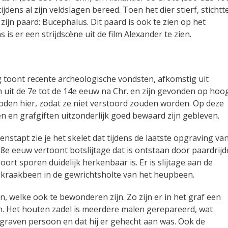
jdens al zijn veldslagen bereed. Toen het dier stierf, stichtte
ijn paard: Bucephalus. Dit paard is ook te zien op het
 er een strijdscène uit de film Alexander te zien.
 toont recente archeologische vondsten, afkomstig uit
 uit de 7e tot de 14e eeuw na Chr. en zijn gevonden op hoo
oden hier, zodat ze niet verstoord zouden worden. Op deze
n en grafgiften uitzonderlijk goed bewaard zijn gebleven.
stapt zie je het skelet dat tijdens de laatste opgraving va
 8e eeuw vertoont botslijtage dat is ontstaan door paardrijd
soort sporen duidelijk herkenbaar is. Er is slijtage aan de
kraakbeen in de gewrichtsholte van het heupbeen.
en, welke ook te bewonderen zijn. Zo zijn er in het graf een
. Het houten zadel is meerdere malen gerepareerd, wat
egraven persoon en dat hij er gehecht aan was. Ook de