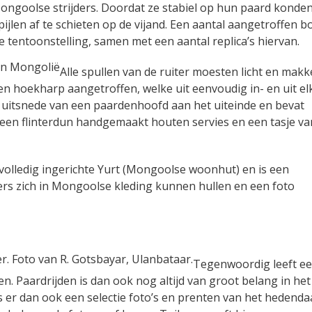
ongoolse strijders. Doordat ze stabiel op hun paard konde
 pijlen af te schieten op de vijand. Een aantal aangetroffen 
e tentoonstelling, samen met een aantal replica’s hiervan.
Alle spullen van de ruiter moesten licht en makke
 een hoekharp aangetroffen, welke uit eenvoudig in- en uit el
 uitsnede van een paardenhoofd aan het uiteinde en bevat
k een flinterdun handgemaakt houten servies en een tasje va
 volledig ingerichte Yurt (Mongoolse woonhut) en is een
rs zich in Mongoolse kleding kunnen hullen en een foto
Tegenwoordig leeft e
. Paardrijden is dan ook nog altijd van groot belang in het
 is er dan ook een selectie foto’s en prenten van het hedend