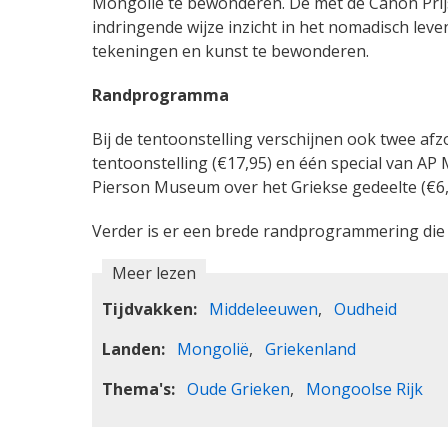
Mongolië te bewonderen. De met de Canon Prij
indringende wijze inzicht in het nomadisch lev
tekeningen en kunst te bewonderen.
Randprogramma
Bij de tentoonstelling verschijnen ook twee a
tentoonstelling (€17,95) en één special van AP
Pierson Museum over het Griekse gedeelte (€6,
Verder is er een brede randprogrammering die t
Meer lezen
Tijdvakken
Middeleeuwen
Oudheid
Landen
Mongolië
Griekenland
Thema's
Oude Grieken
Mongoolse Rijk