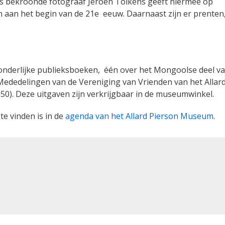
s bekroonde fotograaf Jeroen Toikens geeft hiermee op
en aan het begin van de 21e eeuw. Daarnaast zijn er prenten
fzonderlijke publieksboeken, één over het Mongoolse deel v
 Mededelingen van de Vereniging van Vrienden van het Allar
50). Deze uitgaven zijn verkrijgbaar in de museumwinkel.
e vinden is in de
agenda van het Allard Pierson Museum
.