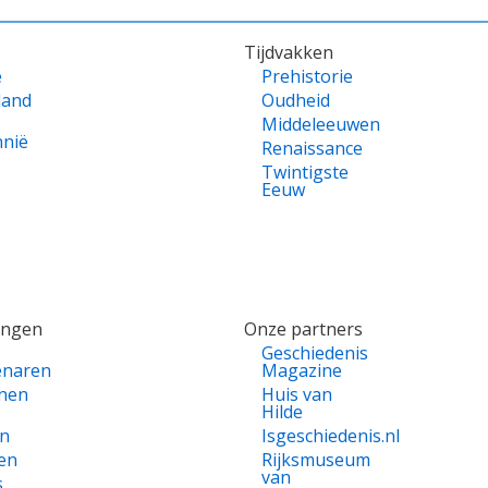
Tijdvakken
e
Prehistorie
land
Oudheid
Middeleeuwen
nnië
Renaissance
Twintigste
Eeuw
ingen
Onze partners
Geschiedenis
enaren
Magazine
nen
Huis van
Hilde
en
Isgeschiedenis.nl
en
Rijksmuseum
van
s