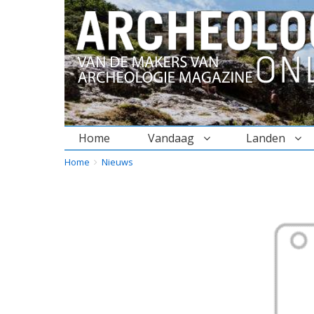
Home
Vandaag
Landen
BREADCRUMBS
YOU
Home
Nieuws
ARE
HERE: