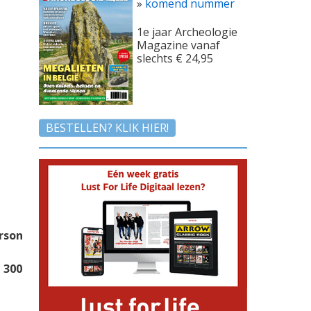
»
komend nummer
1e jaar Archeologie
Magazine vanaf
slechts € 24,95
BESTELLEN? KLIK HIER!
erson
 300