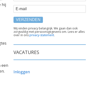
 hij
E-mail
TEKST
Wij vinden privacy belangrijk. We gaan dan ook
zorgvuldig met persoonsgegevens om. Lees er alles
ONDER
over in ons
privacy-statement
.
FORMULIER
gtes
VACATURES
n een
en.
Inloggen