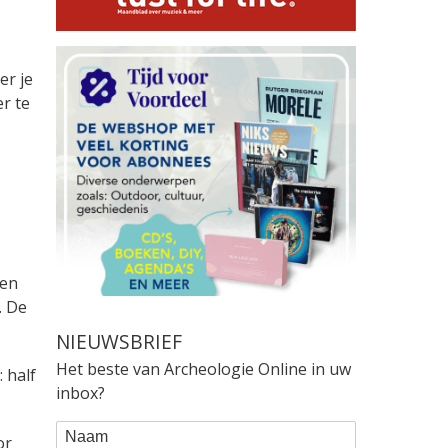
er je
er te
 en
. De
NIEUWSBRIEF
Het beste van Archeologie Online in uw
 half
inbox?
WEBFORM
Naam
or