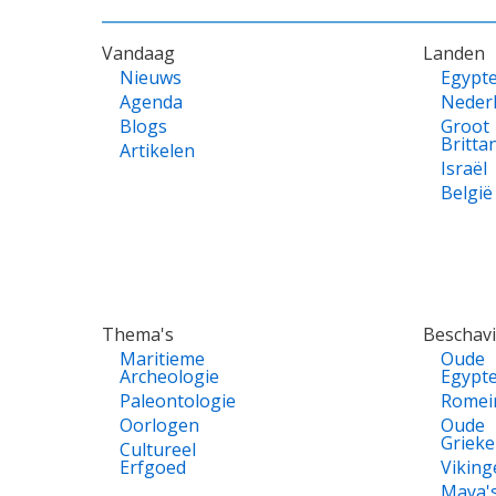
VOET
Vandaag
Landen
Nieuws
Egypt
Agenda
Neder
Blogs
Groot
Britta
Artikelen
Israël
België
Thema's
Beschav
Maritieme
Oude
Archeologie
Egypt
Paleontologie
Romei
Oorlogen
Oude
Griek
Cultureel
Erfgoed
Viking
Maya'