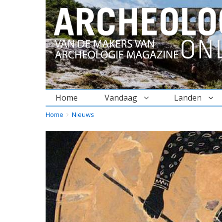
Home
Vandaag
Landen
BREADCRUMBS
YOU
Home
Nieuws
ARE
HERE: