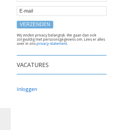
E-mail
TEKST
Wij vinden privacy belangrijk. We gaan dan ook
zorgvuldig met persoonsgegevens om. Lees er alles
ONDER
over in ons
privacy-statement
.
FORMULIER
VACATURES
Inloggen