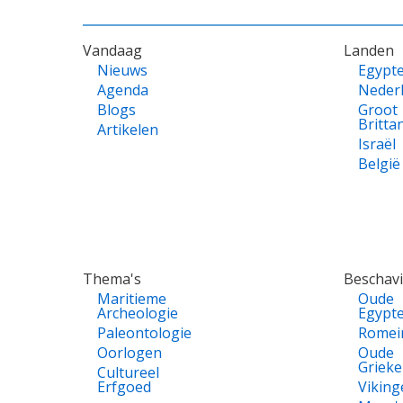
VOET
Vandaag
Landen
Nieuws
Egypt
Agenda
Neder
Blogs
Groot
Britta
Artikelen
Israël
België
Thema's
Beschav
Maritieme
Oude
Archeologie
Egypt
Paleontologie
Romei
Oorlogen
Oude
Griek
Cultureel
Erfgoed
Viking