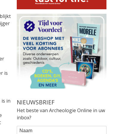
lijkt
ijger
er
r is
is in
NIEUWSBRIEF
Het beste van Archeologie Online in uw
e
inbox?
t
WEBFORM
Naam