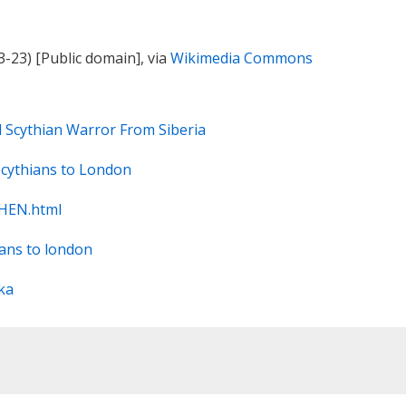
3-23) [Public domain], via
Wikimedia Commons
Old Scythian Warror From Siberia
Scythians to London
THEN.html
ians to london
aka