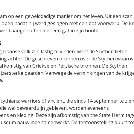
am op een gewelddadige manier om het leven. Uit een scan b
gelopen nadat hij werd geslagen met een bot voorwerp. De kr
werd aangetroffen met een gat in zijn hoofd.
S
raanse volk zijn lastig te vinden, want de Scythen lieten
ving achter. De geschreven bronnen over de Scythen waarov
l afkomstig van Griekse en Perzische bronnen. De Scythen
jzersterke paarden. Vanwege de verminkingen van de krijge
e.
ythians: warriors of ancient, die sinds 14 september te zien 
die wél bewaard zijn gebleven, worden eveneens
ens en kleding. Deze zijn afkomstig van the State Hermitag
 Museum nauw mee samenwerkt. De tentoonstelling duurt to