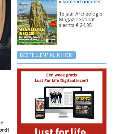
»
komend nummer
1e jaar Archeologie
Magazine vanaf
slechts € 24,95
BESTELLEN? KLIK HIER!
ië
ordt