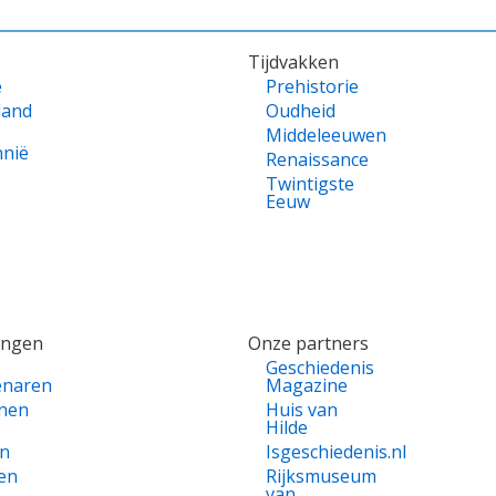
Tijdvakken
e
Prehistorie
land
Oudheid
Middeleeuwen
nnië
Renaissance
Twintigste
Eeuw
ingen
Onze partners
Geschiedenis
enaren
Magazine
nen
Huis van
Hilde
en
Isgeschiedenis.nl
en
Rijksmuseum
van