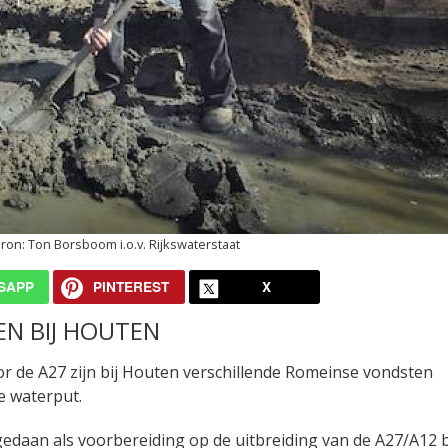
Ton Borsboom i.o.v. Rijkswaterstaat
SAPP
PINTEREST
X
N BIJ HOUTEN
 de A27 zijn bij Houten verschillende Romeinse vondsten
e waterput.
edaan als voorbereiding op de uitbreiding van de A27/A12 b