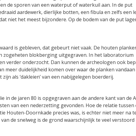
en de sporen van een waterput of waterkuil aan. In de put
aaid aardewerk, dierlijke botten, een fibula en zelfs een l
at niet het meest bijzondere. Op de bodem van de put lage
bewaard is gebleven, dat gebeurt niet vaak. De houten planken
n zogeheten blokberging uitgegraven. In het laboratorium
d en verder onderzocht. Dan kunnen de archeologen ook bep
dan meer duidelijkheid komen over waar de planken vandaan
ijn als ‘dakleien’ van een nabijgelegen boerderij.
ie in de jaren 80 is opgegraven aan de andere kant van de A
ten van een nederzetting gevonden. Hoe de relatie tussen
tie Houten-Doornkade precies was, is echter niet meer na t
g van de snelweg is de grond waarschijnlijk te veel verstoor