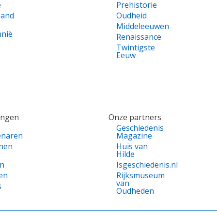
e
Prehistorie
land
Oudheid
Middeleeuwen
nnië
Renaissance
Twintigste
Eeuw
ingen
Onze partners
Geschiedenis
enaren
Magazine
nen
Huis van
Hilde
en
Isgeschiedenis.nl
en
Rijksmuseum
van
s
Oudheden