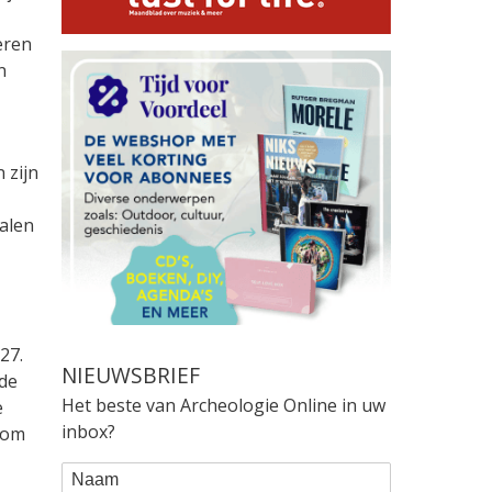
eren
n
 zijn
alen
27.
NIEUWSBRIEF
 de
Het beste van Archeologie Online in uw
e
inbox?
d om
WEBFORM
Naam