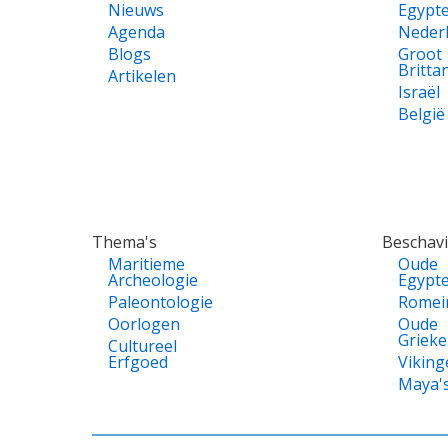
Nieuws
Egypt
Agenda
Neder
Blogs
Groot
Britta
Artikelen
Israël
België
Thema's
Beschav
Maritieme
Oude
Archeologie
Egypt
Paleontologie
Romei
Oorlogen
Oude
Griek
Cultureel
Erfgoed
Viking
Maya'