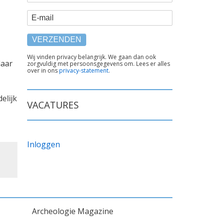
E-mail
TEKST
Wij vinden privacy belangrijk. We gaan dan ook
daar
zorgvuldig met persoonsgegevens om. Lees er alles
ONDER
over in ons
privacy-statement
.
FORMULIER
elijk
VACATURES
Inloggen
Archeologie Magazine