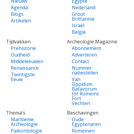
Nieuws
Egypte
Agenda
Nederland
Blogs
Groot
Brittannië
Artikelen
Israël
België
Tijdvakken
Archeologie Magazine
Prehistorie
Abonnement
Oudheid
Adverteren
Middeleeuwen
Contact
Renaissance
Nummer
nabestellen
Twintigste
Eeuw
Van
Oppidum
Batavorum
tot Romeins
Fort
Vechten
Thema's
Beschavingen
Maritieme
Oude
Archeologie
Egyptenaren
Paleontologie
Romeinen