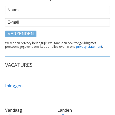
WEBFORM
Naam
E-mail
TEKST
Wij vinden privacy belangrijk. We gaan dan ook zorgvuldig met
persoonsgegevens om. Lees er alles over in ons
privacy-statement
.
ONDER
FORMULIER
VACATURES
Inloggen
VOET
Vandaag
Landen