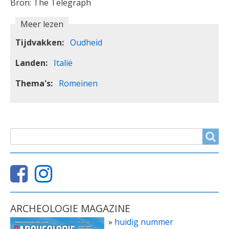
Bron: The Telegraph
Meer lezen
Tijdvakken
Oudheid
Landen
Italië
Thema's
Romeinen
ZOEKVELD
Search
ARCHEOLOGIE MAGAZINE
»
huidig nummer