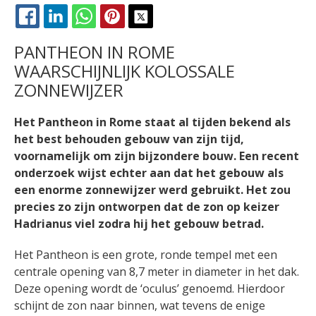
FACEBOOK
LINKEDIN
WHATSAPP
PINTEREST
X
PANTHEON IN ROME
WAARSCHIJNLIJK KOLOSSALE
ZONNEWIJZER
Het P
a
n
theon in
Rome staat al tijden bekend als
het best behouden gebouw van zijn tijd,
voornam
elijk om zijn bijzondere bouw. Een recent
onderzoek wijst echter aan dat het gebouw als
een en
or
me zonnewijzer werd gebruikt. Het zou
precies zo zijn ontworpen dat de zon op keizer
Hadrian
us
viel zodra hij het
gebouw betrad.
Het Pantheon is een grote, ronde tempel met een
centrale opening van 8,7 meter in diameter in het dak.
Deze opening wordt de ‘oculus’ genoemd. Hierdoor
schijnt de zon naar binnen, wat tevens de enige