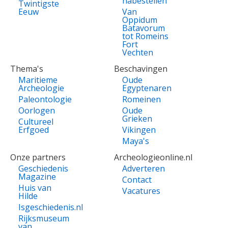
nabestellen
Twintigste
Eeuw
Van
Oppidum
Batavorum
tot Romeins
Fort
Vechten
Thema's
Beschavingen
Maritieme
Oude
Archeologie
Egyptenaren
Paleontologie
Romeinen
Oorlogen
Oude
Grieken
Cultureel
Erfgoed
Vikingen
Maya's
Onze partners
Archeologieonline.nl
Geschiedenis
Adverteren
Magazine
Contact
Huis van
Vacatures
Hilde
Isgeschiedenis.nl
Rijksmuseum
van