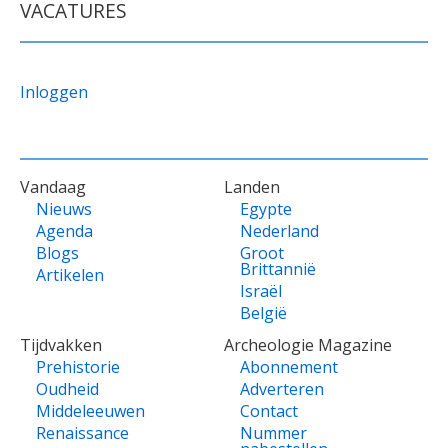
VACATURES
Inloggen
VOET
Vandaag
Landen
Nieuws
Egypte
Agenda
Nederland
Blogs
Groot
Brittannië
Artikelen
Israël
België
Tijdvakken
Archeologie Magazine
Prehistorie
Abonnement
Oudheid
Adverteren
Middeleeuwen
Contact
Renaissance
Nummer