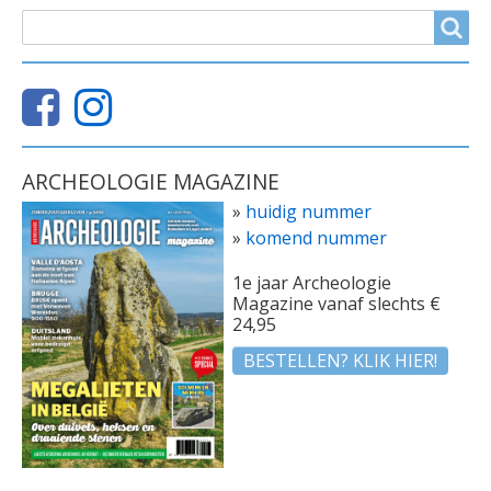
ZOEKVELD
Search
ARCHEOLOGIE MAGAZINE
»
huidig nummer
»
komend nummer
1e jaar Archeologie
Magazine vanaf slechts €
24,95
BESTELLEN? KLIK HIER!