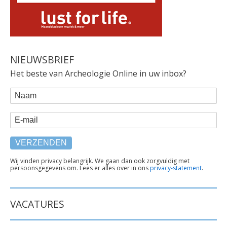
NIEUWSBRIEF
Het beste van Archeologie Online in uw inbox?
WEBFORM
Naam
E-mail
TEKST
Wij vinden privacy belangrijk. We gaan dan ook zorgvuldig met
persoonsgegevens om. Lees er alles over in ons
privacy-statement
.
ONDER
FORMULIER
VACATURES