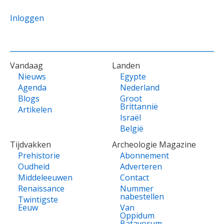
Inloggen
VOET
Vandaag
Landen
Nieuws
Egypte
Agenda
Nederland
Blogs
Groot
Brittannië
Artikelen
Israël
België
Tijdvakken
Archeologie Magazine
Prehistorie
Abonnement
Oudheid
Adverteren
Middeleeuwen
Contact
Renaissance
Nummer
nabestellen
Twintigste
Eeuw
Van
Oppidum
Batavorum