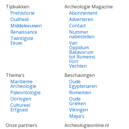
Tijdvakken
Archeologie Magazine
Prehistorie
Abonnement
Oudheid
Adverteren
Middeleeuwen
Contact
Renaissance
Nummer
nabestellen
Twintigste
Eeuw
Van
Oppidum
Batavorum
tot Romeins
Fort
Vechten
Thema's
Beschavingen
Maritieme
Oude
Archeologie
Egyptenaren
Paleontologie
Romeinen
Oorlogen
Oude
Grieken
Cultureel
Erfgoed
Vikingen
Maya's
Onze partners
Archeologieonline.nl