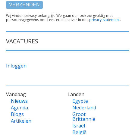
TEKST
Wij vinden privacy belangrijk. We gaan dan ook zorgvuldig met
persoonsgegevens om. Lees er alles over in ons
privacy-statement
.
ONDER
FORMULIER
VACATURES
Inloggen
VOET
Vandaag
Landen
Nieuws
Egypte
Agenda
Nederland
Blogs
Groot
Brittannië
Artikelen
Israël
België