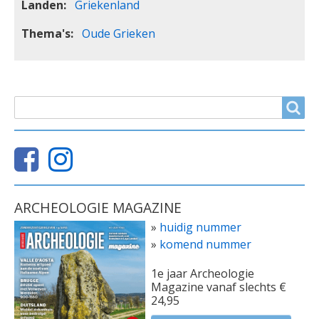
Landen
Griekenland
Thema's
Oude Grieken
ZOEKVELD
Search
ARCHEOLOGIE MAGAZINE
»
huidig nummer
»
komend nummer
1e jaar Archeologie
Magazine vanaf slechts €
24,95