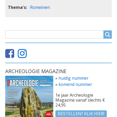
Thema's
Romeinen
ZOEKVELD
Search
ARCHEOLOGIE MAGAZINE
»
huidig nummer
»
komend nummer
1e jaar Archeologie
Magazine vanaf slechts €
24,95
BESTELLEN? KLIK HIER!