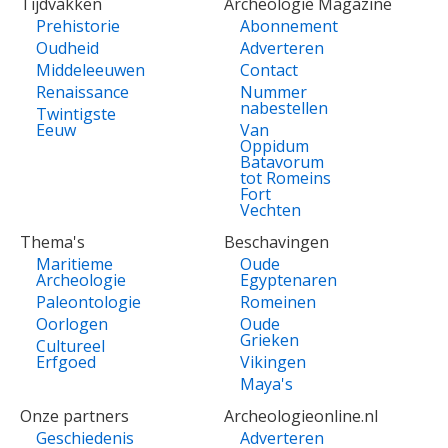
Tijdvakken
Archeologie Magazine
Prehistorie
Abonnement
Oudheid
Adverteren
Middeleeuwen
Contact
Renaissance
Nummer
nabestellen
Twintigste
Eeuw
Van
Oppidum
Batavorum
tot Romeins
Fort
Vechten
Thema's
Beschavingen
Maritieme
Oude
Archeologie
Egyptenaren
Paleontologie
Romeinen
Oorlogen
Oude
Grieken
Cultureel
Erfgoed
Vikingen
Maya's
Onze partners
Archeologieonline.nl
Geschiedenis
Adverteren