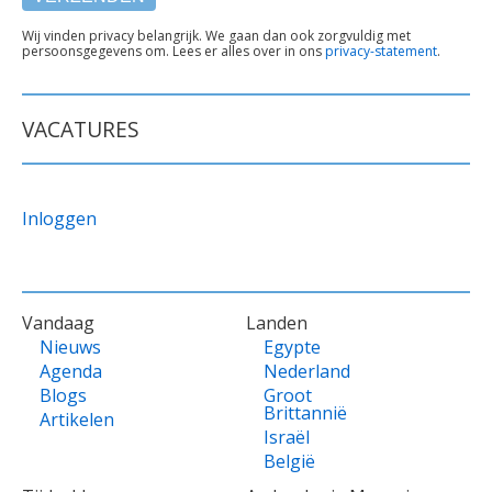
TEKST
Wij vinden privacy belangrijk. We gaan dan ook zorgvuldig met
persoonsgegevens om. Lees er alles over in ons
privacy-statement
.
ONDER
FORMULIER
VACATURES
Inloggen
VOET
Vandaag
Landen
Nieuws
Egypte
Agenda
Nederland
Blogs
Groot
Brittannië
Artikelen
Israël
België