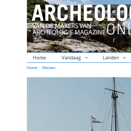
Home
Vandaag
Landen
BREADCRUMBS
YOU
Home
Nieuws
ARE
HERE: