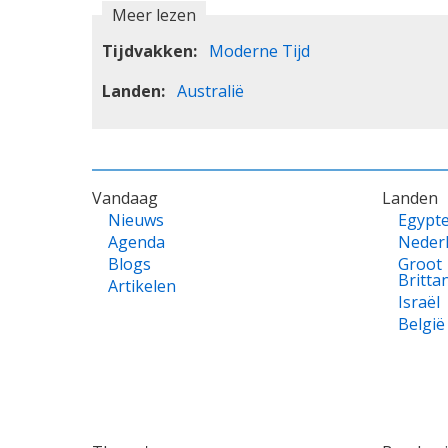
Meer lezen
Tijdvakken
Moderne Tijd
Landen
Australië
VOET
Vandaag
Landen
Nieuws
Egypt
Agenda
Neder
Blogs
Groot
Britta
Artikelen
Israël
België