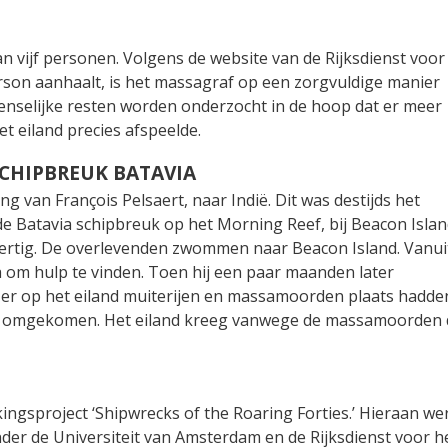
n vijf personen. Volgens de website van de Rijksdienst voor
terson aanhaalt, is het massagraf op een zorgvuldige manier
menselijke resten worden onderzocht in de hoop dat er meer
et eiland precies afspeelde.
CHIPBREUK BATAVIA
g van François Pelsaert, naar Indië. Dit was destijds het
de Batavia schipbreuk op het Morning Reef, bij Beacon Islan
rtig. De overlevenden zwommen naar Beacon Island. Vanui
a om hulp te vinden. Toen hij een paar maanden later
t er op het eiland muiterijen en massamoorden plaats hadde
n omgekomen. Het eiland kreeg vanwege de massamoorden 
ngsproject ‘Shipwrecks of the Roaring Forties.’ Hieraan we
der de Universiteit van Amsterdam en de Rijksdienst voor h