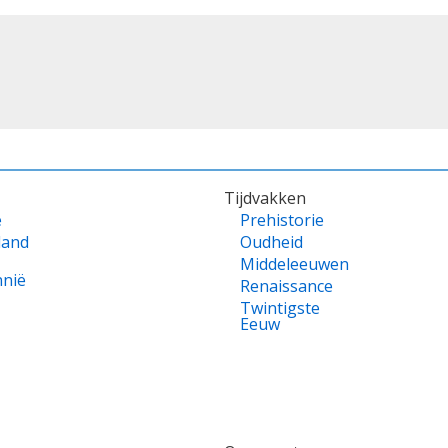
Tijdvakken
e
Prehistorie
land
Oudheid
Middeleeuwen
nnië
Renaissance
Twintigste
Eeuw