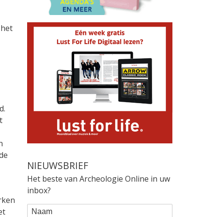
 het
d.
t
n
de
NIEUWSBRIEF
Het beste van Archeologie Online in uw
inbox?
rken
WEBFORM
Naam
et