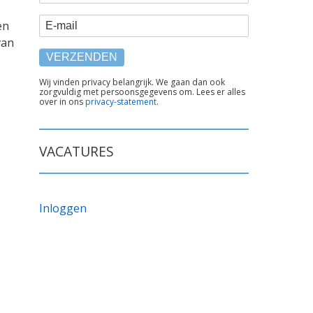
E-mail
en
van
TEKST
Wij vinden privacy belangrijk. We gaan dan ook
zorgvuldig met persoonsgegevens om. Lees er alles
ONDER
over in ons
privacy-statement
.
FORMULIER
VACATURES
Inloggen