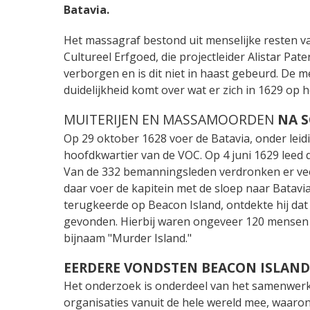
Batavia.
Het massagraf bestond uit menselijke resten va
Cultureel Erfgoed, die projectleider Alistar Pa
verborgen en is dit niet in haast gebeurd. De 
duidelijkheid komt over wat er zich in 1629 op h
MUITERIJEN EN MASSAMOORDEN
NA S
Op 29 oktober 1628 voer de Batavia, onder leidin
hoofdkwartier van de VOC. Op 4 juni 1629 leed 
Van de 332 bemanningsleden verdronken er vee
daar voer de kapitein met de sloep naar Batavi
terugkeerde op Beacon Island, ontdekte hij da
gevonden. Hierbij waren ongeveer 120 mense
bijnaam "Murder Island."
EERDERE VONDSTEN BEACON ISLAND
Het onderzoek is onderdeel van het samenwerki
organisaties vanuit de hele wereld mee, waaron