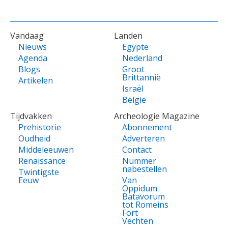
VOET
Vandaag
Landen
Nieuws
Egypte
Agenda
Nederland
Blogs
Groot
Brittannië
Artikelen
Israël
België
Tijdvakken
Archeologie Magazine
Prehistorie
Abonnement
Oudheid
Adverteren
Middeleeuwen
Contact
Renaissance
Nummer
nabestellen
Twintigste
Eeuw
Van
Oppidum
Batavorum
tot Romeins
Fort
Vechten