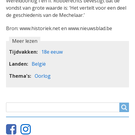
Wereldoorlog I en II. Robberechts bevestigt dat de
vondst van grote waarde is: ‘Het vertelt voor een deel
de geschiedenis van de Mechelaar.’
Bron: www.historiek.net en www.nieuwsblad.be
Meer lezen
Tijdvakken
18e eeuw
Landen
België
Thema's
Oorlog
ZOEKVELD
Search