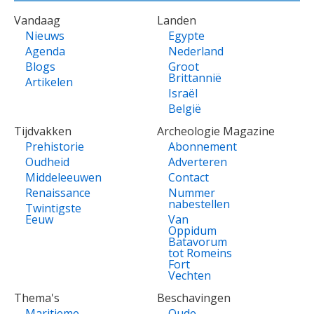
VOET
Vandaag
Landen
Nieuws
Egypte
Agenda
Nederland
Blogs
Groot
Brittannië
Artikelen
Israël
België
Tijdvakken
Archeologie Magazine
Prehistorie
Abonnement
Oudheid
Adverteren
Middeleeuwen
Contact
Renaissance
Nummer
nabestellen
Twintigste
Eeuw
Van
Oppidum
Batavorum
tot Romeins
Fort
Vechten
Thema's
Beschavingen
Maritieme
Oude