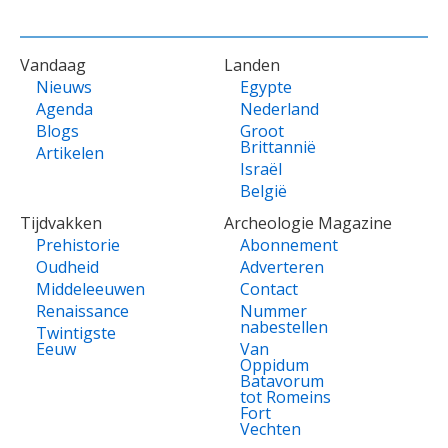
VOET
Vandaag
Landen
Nieuws
Egypte
Agenda
Nederland
Blogs
Groot
Brittannië
Artikelen
Israël
België
Tijdvakken
Archeologie Magazine
Prehistorie
Abonnement
Oudheid
Adverteren
Middeleeuwen
Contact
Renaissance
Nummer
nabestellen
Twintigste
Eeuw
Van
Oppidum
Batavorum
tot Romeins
Fort
Vechten